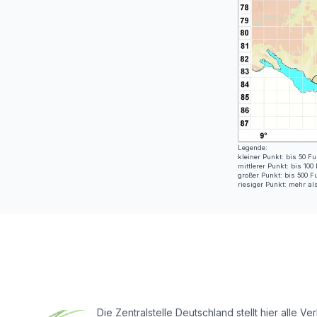
Legende:
kleiner Punkt: bis 50 Fu
mittlerer Punkt: bis 100
großer Punkt: bis 500 F
riesiger Punkt: mehr al
Footer
Die Zentralstelle Deutschland stellt hier all