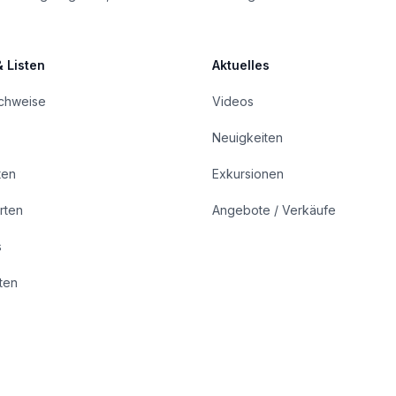
& Listen
Aktuelles
achweise
Videos
Neuigkeiten
ten
Exkursionen
rten
Angebote / Verkäufe
s
rten