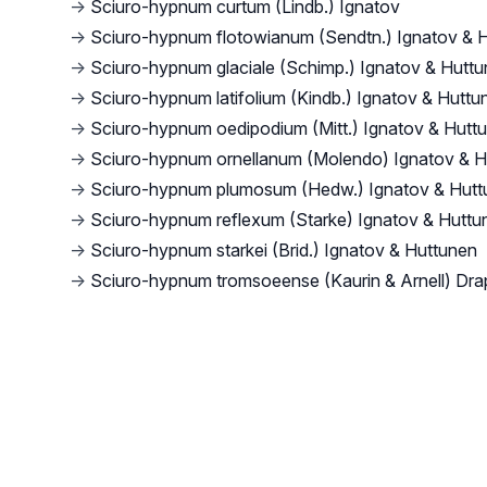
→
Sciuro-hypnum curtum (Lindb.) Ignatov
→
Sciuro-hypnum flotowianum (Sendtn.) Ignatov & 
→
Sciuro-hypnum glaciale (Schimp.) Ignatov & Hutt
→
Sciuro-hypnum latifolium (Kindb.) Ignatov & Huttu
→
Sciuro-hypnum oedipodium (Mitt.) Ignatov & Hutt
→
Sciuro-hypnum ornellanum (Molendo) Ignatov & H
→
Sciuro-hypnum plumosum (Hedw.) Ignatov & Hutt
→
Sciuro-hypnum reflexum (Starke) Ignatov & Huttu
→
Sciuro-hypnum starkei (Brid.) Ignatov & Huttunen
→
Sciuro-hypnum tromsoeense (Kaurin & Arnell) Dr
Footer