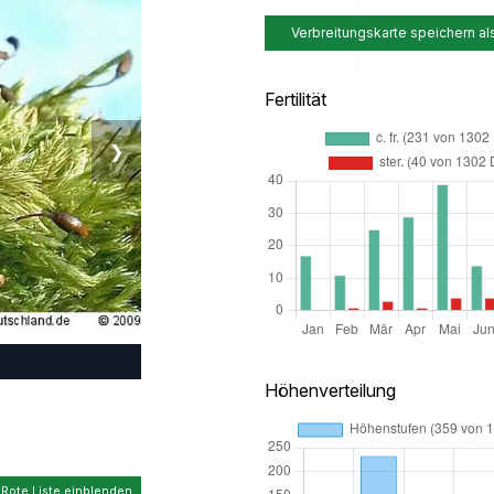
Verbreitungskarte speichern al
Fertilität
❯
Höhenverteilung
 Rote Liste einblenden