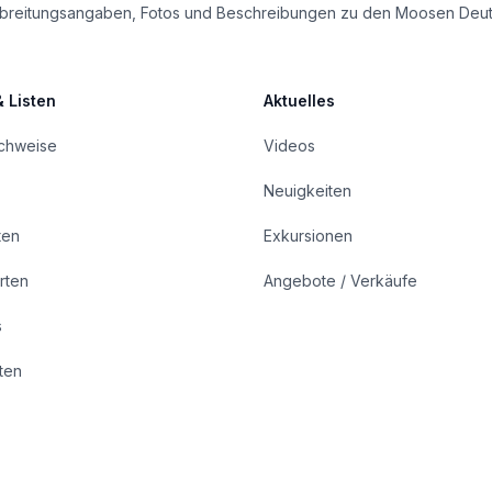
e Verbreitungsangaben, Fotos und Beschreibungen zu den Moosen Deu
& Listen
Aktuelles
achweise
Videos
Neuigkeiten
ten
Exkursionen
rten
Angebote / Verkäufe
s
rten