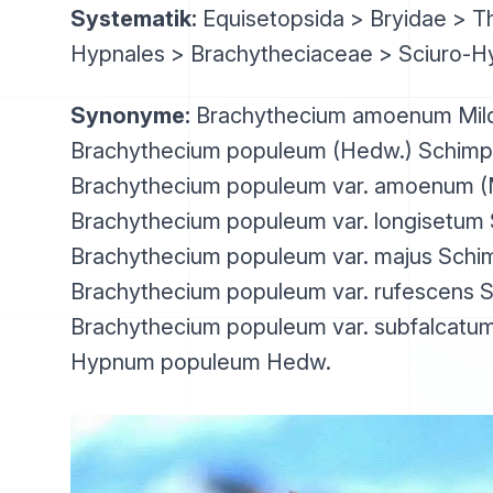
Systematik:
Equisetopsida > Bryidae > T
Hypnales > Brachytheciaceae > Sciuro-
Synonyme:
Brachythecium amoenum Mil
Brachythecium populeum (Hedw.) Schimp.
Brachythecium populeum var. amoenum (Mi
Brachythecium populeum var. longisetum 
Brachythecium populeum var. majus Schim
Brachythecium populeum var. rufescens S
Brachythecium populeum var. subfalcatum
Hypnum populeum Hedw.