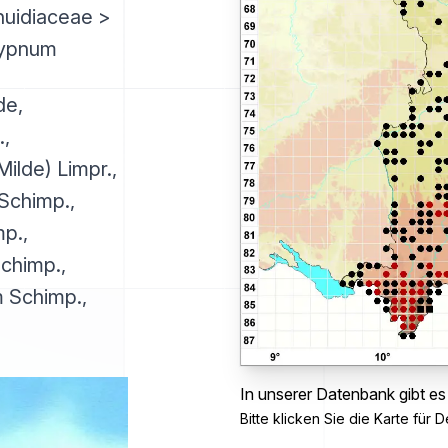
huidiaceae >
Hypnum
de,
,
lde) Limpr.,
Schimp.,
p.,
chimp.,
 Schimp.,
In unserer Datenbank gibt e
Bitte klicken Sie die Karte für De