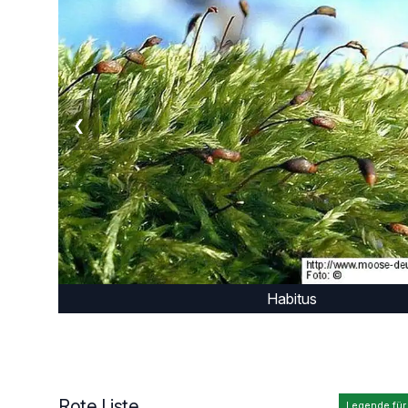
❮
Habitus
Rote Liste
Legende für