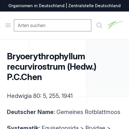
Organismen in Deutschland | Zentralstelle Deutschland
Zentralste
Open menu
Suche
Bryoerythrophyllum
recurvirostrum (Hedw.)
P.C.Chen
Hedwigia 80: 5, 255. 1941
Deutscher Name:
Gemeines Rotblattmoos
Systematik:
Equisetopsida > Bryidae >