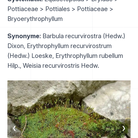
Pottiaceae > Pottiales > Pottiaceae >
Bryoerythrophyllum
Synonyme:
Barbula recurvirostra (Hedw.)
Dixon, Erythrophyllum recurvirostrum
(Hedw.) Loeske, Erythrophyllum rubellum
Hilp., Weisia recurvirostris Hedw.
❮
❯