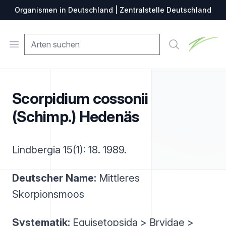
Organismen in Deutschland | Zentralstelle Deutschland
Zentralste
Open menu
Suche
Scorpidium cossonii
(Schimp.) Hedenäs
Lindbergia 15(1): 18. 1989.
Deutscher Name:
Mittleres
Skorpionsmoos
Systematik:
Equisetopsida > Bryidae >