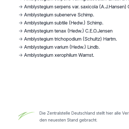
→
Amblystegium serpens var. saxicola (A.J.Hansen) 
→
Amblystegium subenerve Schimp.
→
Amblystegium subtile (Hedw.) Schimp.
→
Amblystegium tenax (Hedw.) C.E.O.Jensen
→
Amblystegium trichopodium (Schultz) Hartm.
→
Amblystegium varium (Hedw.) Lindb.
→
Amblystegium xerophilum Warnst.
Footer
Die Zentralstelle Deutschland stellt hier all
den neuesten Stand gebracht.