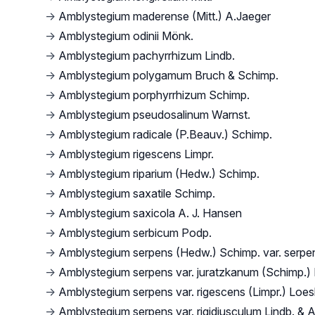
→
Amblystegium maderense (Mitt.) A.Jaeger
→
Amblystegium odinii Mönk.
→
Amblystegium pachyrrhizum Lindb.
→
Amblystegium polygamum Bruch & Schimp.
→
Amblystegium porphyrrhizum Schimp.
→
Amblystegium pseudosalinum Warnst.
→
Amblystegium radicale (P.Beauv.) Schimp.
→
Amblystegium rigescens Limpr.
→
Amblystegium riparium (Hedw.) Schimp.
→
Amblystegium saxatile Schimp.
→
Amblystegium saxicola A. J. Hansen
→
Amblystegium serbicum Podp.
→
Amblystegium serpens (Hedw.) Schimp. var. serpe
→
Amblystegium serpens var. juratzkanum (Schimp.) 
→
Amblystegium serpens var. rigescens (Limpr.) Loe
→
Amblystegium serpens var. rigidiusculum Lindb. & A