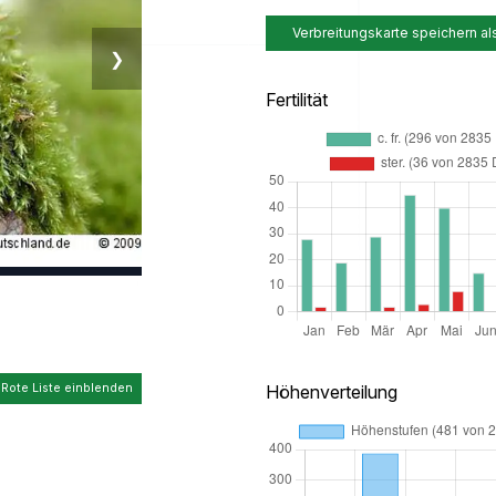
Verbreitungskarte speichern al
❯
Fertilität
Höhenverteilung
 Rote Liste einblenden