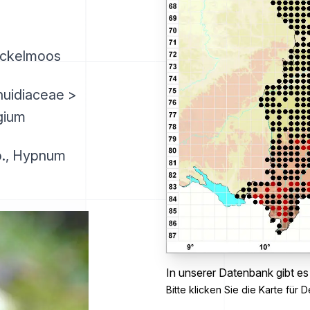
eckelmoos
huidiaceae >
gium
., Hypnum
In unserer Datenbank gibt e
Bitte klicken Sie die Karte für De