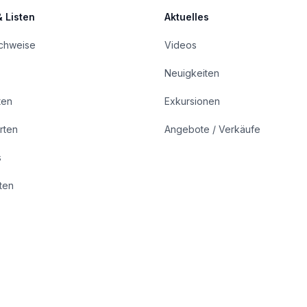
& Listen
Aktuelles
achweise
Videos
Neuigkeiten
ten
Exkursionen
rten
Angebote / Verkäufe
s
rten