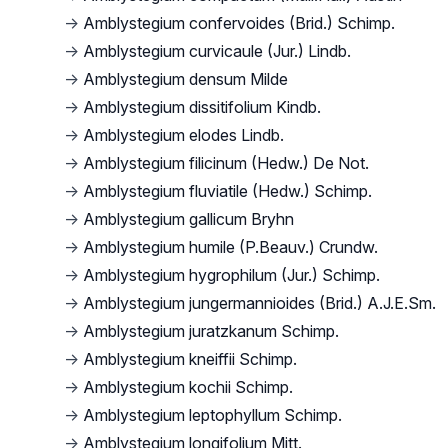
→
Amblystegium confervoides (Brid.) Schimp.
→
Amblystegium curvicaule (Jur.) Lindb.
→
Amblystegium densum Milde
→
Amblystegium dissitifolium Kindb.
→
Amblystegium elodes Lindb.
→
Amblystegium filicinum (Hedw.) De Not.
→
Amblystegium fluviatile (Hedw.) Schimp.
→
Amblystegium gallicum Bryhn
→
Amblystegium humile (P.Beauv.) Crundw.
→
Amblystegium hygrophilum (Jur.) Schimp.
→
Amblystegium jungermannioides (Brid.) A.J.E.Sm.
→
Amblystegium juratzkanum Schimp.
→
Amblystegium kneiffii Schimp.
→
Amblystegium kochii Schimp.
→
Amblystegium leptophyllum Schimp.
→
Amblystegium longifolium Mitt.