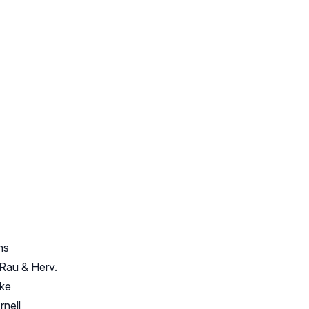
ns
Rau & Herv.
ske
rnell