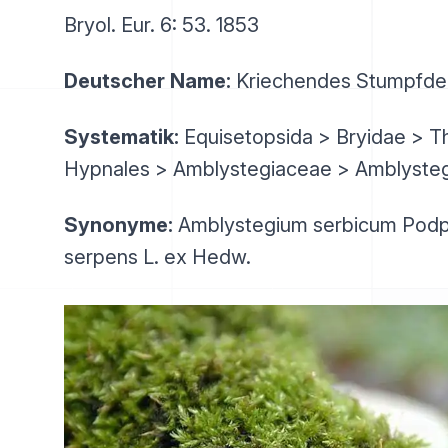
Bryol. Eur. 6: 53. 1853
Deutscher Name:
Kriechendes Stumpfd
Systematik:
Equisetopsida > Bryidae > T
Hypnales > Amblystegiaceae > Amblyste
Synonyme:
Amblystegium serbicum Podp
serpens L. ex Hedw.