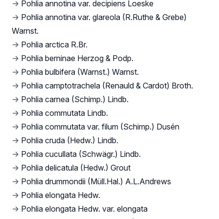
→
Pohlia annotina var. decipiens Loeske
→
Pohlia annotina var. glareola (R.Ruthe & Grebe)
Warnst.
→
Pohlia arctica R.Br.
→
Pohlia berninae Herzog & Podp.
→
Pohlia bulbifera (Warnst.) Warnst.
→
Pohlia camptotrachela (Renauld & Cardot) Broth.
→
Pohlia carnea (Schimp.) Lindb.
→
Pohlia commutata Lindb.
→
Pohlia commutata var. filum (Schimp.) Dusén
→
Pohlia cruda (Hedw.) Lindb.
→
Pohlia cucullata (Schwägr.) Lindb.
→
Pohlia delicatula (Hedw.) Grout
→
Pohlia drummondii (Müll.Hal.) A.L.Andrews
→
Pohlia elongata Hedw.
→
Pohlia elongata Hedw. var. elongata