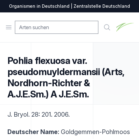
Organismen in Deutschland | Zentralstelle Deutschland
Zentralste
Open menu
Suche
Pohlia flexuosa var.
pseudomuyldermansii (Arts,
Nordhorn-Richter &
A.J.E.Sm.) A J.E.Sm.
J. Bryol. 28: 201. 2006.
Deutscher Name:
Goldgemmen-Pohlmoos