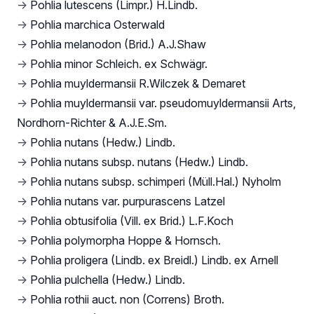
→
Pohlia lutescens (Limpr.) H.Lindb.
→
Pohlia marchica Osterwald
→
Pohlia melanodon (Brid.) A.J.Shaw
→
Pohlia minor Schleich. ex Schwägr.
→
Pohlia muyldermansii R.Wilczek & Demaret
→
Pohlia muyldermansii var. pseudomuyldermansii Arts,
Nordhorn-Richter & A.J.E.Sm.
→
Pohlia nutans (Hedw.) Lindb.
→
Pohlia nutans subsp. nutans (Hedw.) Lindb.
→
Pohlia nutans subsp. schimperi (Müll.Hal.) Nyholm
→
Pohlia nutans var. purpurascens Latzel
→
Pohlia obtusifolia (Vill. ex Brid.) L.F.Koch
→
Pohlia polymorpha Hoppe & Hornsch.
→
Pohlia proligera (Lindb. ex Breidl.) Lindb. ex Arnell
→
Pohlia pulchella (Hedw.) Lindb.
→
Pohlia rothii auct. non (Correns) Broth.