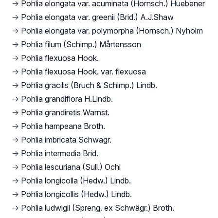
→
Pohlia elongata var. acuminata (Hornsch.) Huebener
→
Pohlia elongata var. greenii (Brid.) A.J.Shaw
→
Pohlia elongata var. polymorpha (Hornsch.) Nyholm
→
Pohlia filum (Schimp.) Mårtensson
→
Pohlia flexuosa Hook.
→
Pohlia flexuosa Hook. var. flexuosa
→
Pohlia gracilis (Bruch & Schimp.) Lindb.
→
Pohlia grandiflora H.Lindb.
→
Pohlia grandiretis Warnst.
→
Pohlia hampeana Broth.
→
Pohlia imbricata Schwägr.
→
Pohlia intermedia Brid.
→
Pohlia lescuriana (Sull.) Ochi
→
Pohlia longicolla (Hedw.) Lindb.
→
Pohlia longicollis (Hedw.) Lindb.
→
Pohlia ludwigii (Spreng. ex Schwägr.) Broth.