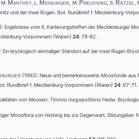
Manthey
Meinunger,
Preussing
Rätzel
, M.
, L.
M.
, S.
,
bnitz und der Insel Rügen. Bot. Rundbrief f. Mecklenburg-Vo
: Ergebnisse vom 6. Kartierungstreffen der Mecklenburger Moos
Mecklenburg-Vorpommern (Waren)
24
: 79-82.
 Ein bryologisch einmaliger Standort auf der Insel Rügen Bryo
inunger
(1992): Neue und bemerkenswerte Moosfunde aus
ot. Rundbrief f. Mecklenburg-Vorpommern (Waren)
24
: 67-71.
okalitäten von Moosen:
Timmia megapolitana
Hedw. Bryologis
pziger Moosflora von
Hedwig
bis zur Gegenwart. Sitzungsber. N