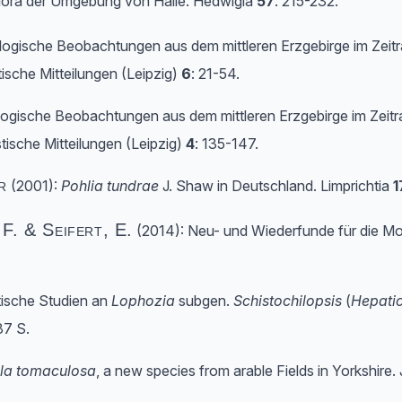
flora der Umgebung von Halle. Hedwigia
57
: 215-232.
ologische Beobachtungen aus dem mittleren Erzgebirge im Zeit
ische Mitteilungen (Leipzig)
6
: 21-54.
ologische Beobachtungen aus dem mittleren Erzgebirge im Zeitr
ische Mitteilungen (Leipzig)
4
: 135-147.
r
(2001):
Pohlia tundrae
J. Shaw in Deutschland. Limprichtia
1
F. & Seifert, E.
(2014): Neu- und Wiederfunde für die M
atische Studien an
Lophozia
subgen.
Schistochilopsis
(
Hepati
87 S.
la tomaculosa
, a new species from arable Fields in Yorkshire. 