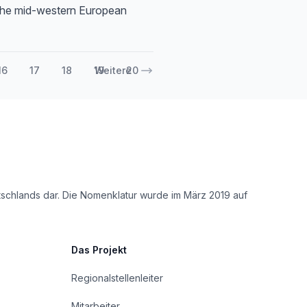
the mid-western European
16
17
18
19
Weitere
20
tschlands dar. Die Nomenklatur wurde im März 2019 auf
Das Projekt
Regionalstellenleiter
Mitarbeiter