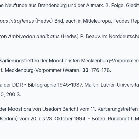
ische Neufunde aus Brandenburg und der Altmark. 3. Folge. Gledi
us introflexus
(Hedw.) Brid. auch in Mitteleuropa. Feddes Re
 von
Amblyodon dealbatus
(Hedw.) P. Beauv. im Norddeutsche
m Kartierungstreffen der Moosfloristen Mecklenburg-Vorpomme
f f. Mecklenburg-Vorpommer (Waren)
33
: 176-178.
ra der DDR - Bibliographie 1945-1987. Martin-Luther-Universitä
30, 200 S.
s der Moosflora von Usedom Bericht vom 11. Kartierungstreffe
(Usedom) vom 20. bis 23. Oktober 1994. – Botan. Rundbrief f