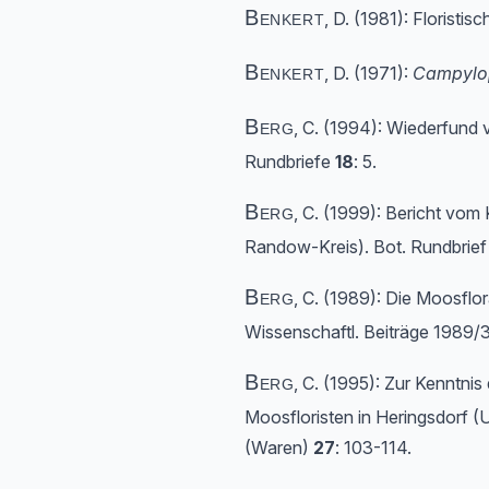
Benkert
, D. (1981): Florist
Benkert
, D. (1971):
Campylop
Berg
, C. (1994): Wiederfund
Rundbriefe
18
: 5.
Berg
, C. (1999): Bericht vo
Randow-Kreis). Bot. Rundbrie
Berg
, C. (1989): Die Moosflo
Wissenschaftl. Beiträge 1989/
Berg
, C. (1995): Zur Kenntni
Moosfloristen in Heringsdorf 
(Waren)
27
: 103-114.