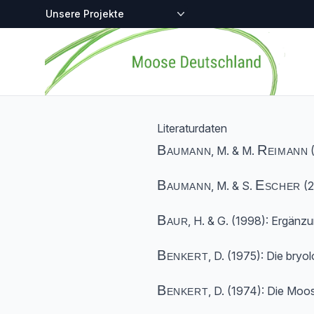
Zentralstellen-Projekte
Startseite
Literaturdaten
Baumann
Reimann
, M. & M.
(
Baumann
Escher
, M. & S.
(2
Baur
, H. & G. (1998): Ergän
Benkert
, D. (1975): Die bry
Benkert
, D. (1974): Die Mo