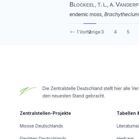
Blockeel
Vanderp
, T. L., A.
endemic moss,
Brachythecium
1
Vorherige
2
3
4
5
Footer
Die Zentralstelle Deutschland stellt hier all
den neuesten Stand gebracht.
Zentralstellen-Projekte
Tabellen 
Moose Deutschlands
Literaturn
Flechten Deutschlands
Herbare