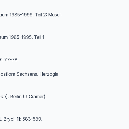
raum 1985-1999. Teil 2: Musci-
aum 1985-1995. Teil 1:
7
: 77-78.
oosflora Sachsens. Herzogia
cae
). Berlin (J. Cramer),
J. Bryol.
11
: 583-589.