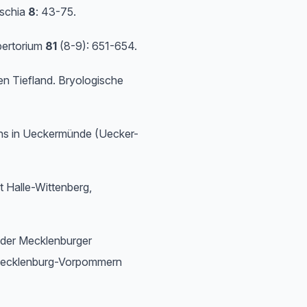
tschia
8
: 43-75.
pertorium
81
(8-9): 651-654.
n Tiefland. Bryologische
rns in Ueckermünde (Uecker-
t Halle-Wittenberg,
n der Mecklenburger
. Mecklenburg-Vorpommern