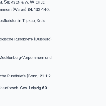
Siemsen
Wiehle
 M.
& W.
rpommern (Waren)
34
: 133-140.
floristen in Tripkau, Kreis
logische Rundbriefe (Duisburg)
 Mecklenburg-Vorpommern und
che Rundbriefe (Bonn)
21
: 1-2.
aturforsch. Ges. Leipzig
60
-