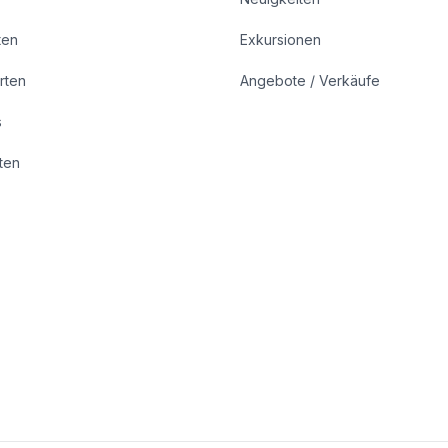
ten
Exkursionen
rten
Angebote / Verkäufe
s
rten