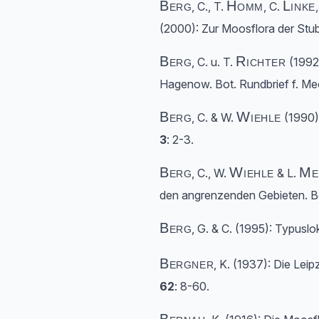
Berg
Homm
Linke
, C., T.
, C.
(2000): Zur Moosflora der Stu
Berg
Richter
, C. u. T.
(1992)
Hagenow. Bot. Rundbrief f. 
Berg
Wiehle
, C. & W.
(1990):
3
: 2-3.
Berg
Wiehle
Me
, C., W.
& L.
den angrenzenden Gebieten. B
Berg
, G. & C. (1995): Typusl
Bergner
, K. (1937): Die Lei
62
: 8-60.