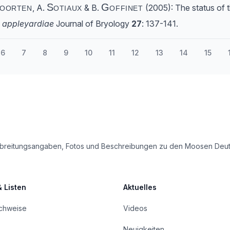
oorten
Sotiaux
Goffinet
, A.
& B.
(2005): The status of 
 appleyardiae
Journal of Bryology
27
: 137-141.
6
7
8
9
10
11
12
13
14
15
e Verbreitungsangaben, Fotos und Beschreibungen zu den Moosen Deu
& Listen
Aktuelles
achweise
Videos
Neuigkeiten