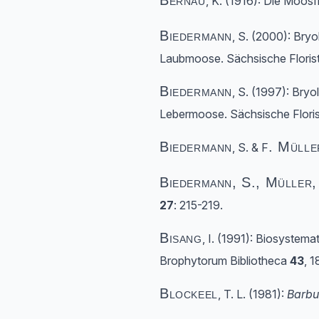
Bernau
, K. (1916): Die Moos
Biedermann
, S. (2000): Bry
Laubmoose. Sächsische Florist
Biedermann
, S. (1997): Bry
Lebermoose. Sächsische Florist
Biedermann
. Mülle
, S. & F
Biedermann, S., Müller, 
27
: 215-219.
Bisang
, I. (1991): Biosystem
Brophytorum Bibliotheca
43
, 1
Blockeel
, T. L. (1981):
Barbu