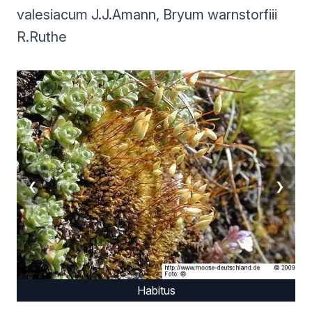
valesiacum J.J.Amann, Bryum warnstorfiii
R.Ruthe
❮
❯
Habitus