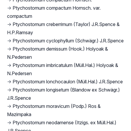
→
Ptychostomum compactum Hornsch. var.
compactum
→
Ptychostomum creberrimum (Taylor) J.R.Spence &
H.P.Ramsay
→
Ptychostomum cyclophyllum (Schwägr.) J.R.Spence
→
Ptychostomum demissum (Hook.) Holyoak &
N.Pedersen
→
Ptychostomum imbricatulum (Müll.Hal.) Holyoak &
N.Pedersen
→
Ptychostomum lonchocaulon (Müll.Hal.) J.R.Spence
→
Ptychostomum longisetum (Blandow ex Schwägr.)
J.R.Spence
→
Ptychostomum moravicum (Podp.) Ros &
Mazimpaka
→
Ptychostomum neodamense (Itzigs. ex Müll.Hal.)
J.R.Spence