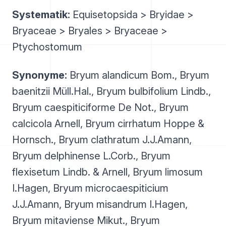
Systematik:
Equisetopsida > Bryidae >
Bryaceae > Bryales > Bryaceae >
Ptychostomum
Synonyme:
Bryum alandicum Bom., Bryum
baenitzii Müll.Hal., Bryum bulbifolium Lindb.,
Bryum caespiticiforme De Not., Bryum
calcicola Arnell, Bryum cirrhatum Hoppe &
Hornsch., Bryum clathratum J.J.Amann,
Bryum delphinense L.Corb., Bryum
flexisetum Lindb. & Arnell, Bryum limosum
I.Hagen, Bryum microcaespiticium
J.J.Amann, Bryum misandrum I.Hagen,
Bryum mitaviense Mikut., Bryum