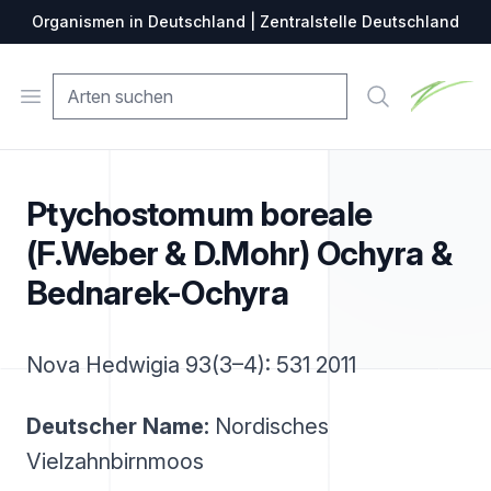
Organismen in Deutschland | Zentralstelle Deutschland
Zentralste
Open menu
Suche
Ptychostomum boreale
(F.Weber & D.Mohr) Ochyra &
Bednarek-Ochyra
Nova Hedwigia 93(3–4): 531 2011
Deutscher Name:
Nordisches
Vielzahnbirnmoos