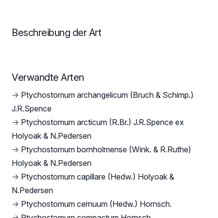
Beschreibung der Art
Verwandte Arten
→
Ptychostomum archangelicum (Bruch & Schimp.)
J.R.Spence
→
Ptychostomum arcticum (R.Br.) J.R.Spence ex
Holyoak & N.Pedersen
→
Ptychostomum bornholmense (Wink. & R.Ruthe)
Holyoak & N.Pedersen
→
Ptychostomum capillare (Hedw.) Holyoak &
N.Pedersen
→
Ptychostomum cernuum (Hedw.) Hornsch.
→
Ptychostomum compactum Hornsch.