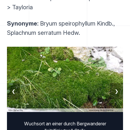
> Tayloria
Synonyme:
Bryum speirophyllum Kindb.,
Splachnum serratum Hedw.
❮
❯
Wuchsort an einer durch Bergwanderer