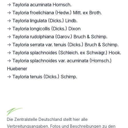
→
Tayloria acuminata Hornsch.
→
Tayloria froelichiana (Hedw.) Mitt. ex Broth.
→
Tayloria lingulata (Dicks.) Lindb.
→
Tayloria longicollis (Dicks.) Dixon
→
Tayloria rudolphiana (Garov.) Bruch & Schimp.
→
Tayloria serrata var. tenuis (Dicks.) Bruch & Schimp.
→
Tayloria splachnoides (Schleich. ex Schwägr.) Hook.
→
Tayloria splachnoides var. acuminata (Hornsch.)
Huebener
→
Tayloria tenuis (Dicks.) Schimp.
Footer
Die Zentralstelle Deutschland stellt hier alle
Verbreitungsangaben, Fotos und Beschreibungen zu den