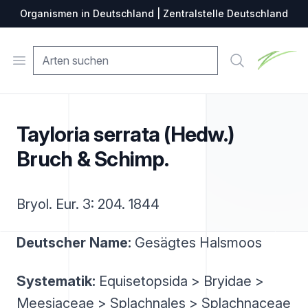
Organismen in Deutschland | Zentralstelle Deutschland
Zentralste
Open menu
Suche
Tayloria serrata (Hedw.)
Bruch & Schimp.
Bryol. Eur. 3: 204. 1844
Deutscher Name:
Gesägtes Halsmoos
Systematik:
Equisetopsida > Bryidae >
Meesiaceae > Splachnales > Splachnaceae