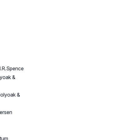
J.R.Spence
lyoak &
olyoak &
ersen
ctum