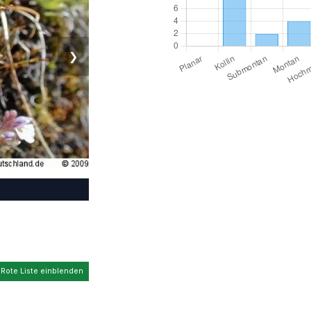
❯
 Rote Liste einblenden