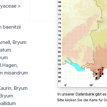
ryaceae >
baenitzii
Arnell, Bryum
ratum
ryum
 I.Hagen,
um misandrum
aurin, Bryum
In unserer Datenbank gibt e
 Bryum
Bitte klicken Sie die Karte für De
pallidum