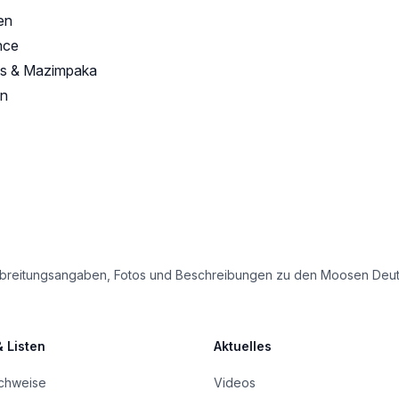
en
nce
os & Mazimpaka
en
e Verbreitungsangaben, Fotos und Beschreibungen zu den Moosen Deu
& Listen
Aktuelles
achweise
Videos