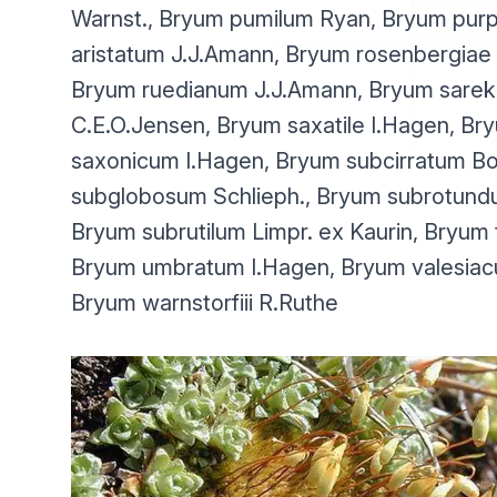
Warnst., Bryum pumilum Ryan, Bryum pur
aristatum J.J.Amann, Bryum rosenbergiae 
Bryum ruedianum J.J.Amann, Bryum sareke
C.E.O.Jensen, Bryum saxatile I.Hagen, Br
saxonicum I.Hagen, Bryum subcirratum B
subglobosum Schlieph., Bryum subrotundu
Bryum subrutilum Limpr. ex Kaurin, Bryum
Bryum umbratum I.Hagen, Bryum valesiac
Bryum warnstorfiii R.Ruthe