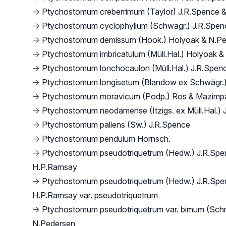
→
Ptychostomum creberrimum (Taylor) J.R.Spence 
→
Ptychostomum cyclophyllum (Schwägr.) J.R.Spen
→
Ptychostomum demissum (Hook.) Holyoak & N.P
→
Ptychostomum imbricatulum (Müll.Hal.) Holyoak &
→
Ptychostomum lonchocaulon (Müll.Hal.) J.R.Spen
→
Ptychostomum longisetum (Blandow ex Schwägr.)
→
Ptychostomum moravicum (Podp.) Ros & Mazimp
→
Ptychostomum neodamense (Itzigs. ex Müll.Hal.) 
→
Ptychostomum pallens (Sw.) J.R.Spence
→
Ptychostomum pendulum Hornsch.
→
Ptychostomum pseudotriquetrum (Hedw.) J.R.Spe
H.P.Ramsay
→
Ptychostomum pseudotriquetrum (Hedw.) J.R.Spe
H.P.Ramsay var. pseudotriquetrum
→
Ptychostomum pseudotriquetrum var. bimum (Schr
N.Pedersen