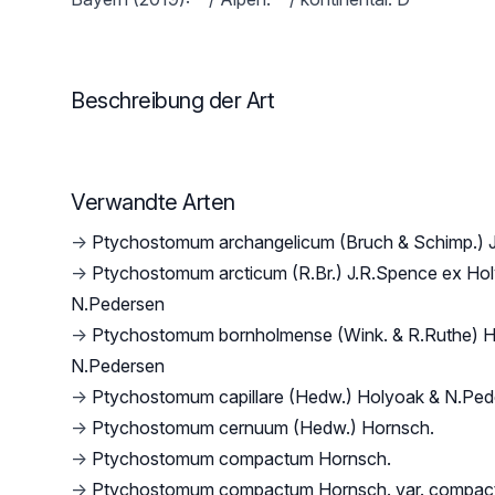
Beschreibung der Art
Verwandte Arten
→
Ptychostomum archangelicum (Bruch & Schimp.) 
→
Ptychostomum arcticum (R.Br.) J.R.Spence ex Ho
N.Pedersen
→
Ptychostomum bornholmense (Wink. & R.Ruthe) H
N.Pedersen
→
Ptychostomum capillare (Hedw.) Holyoak & N.Ped
→
Ptychostomum cernuum (Hedw.) Hornsch.
→
Ptychostomum compactum Hornsch.
→
Ptychostomum compactum Hornsch. var. compa