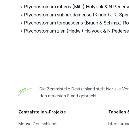
→
Ptychostomum rubens (Mitt.) Holyoak & N.Peders
→
Ptychostomum subneodamense (Kindb.) J.R. Spe
→
Ptychostomum torquescens (Bruch & Schimp.) R
→
Ptychostomum zieri (Hedw.) Holyoak & N.Peders
Footer
Die Zentralstelle Deutschland stellt hier all
den neuesten Stand gebracht.
Zentralstellen-Projekte
Tabellen 
Moose Deutschlands
Literaturn