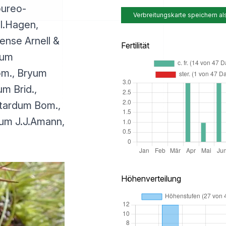
pureo-
Verbreitungskarte speichern al
I.Hagen,
nse Arnell &
Fertilität
yum
om., Bryum
m Brid.,
 tardum Bom.,
um J.J.Amann,
Höhenverteilung