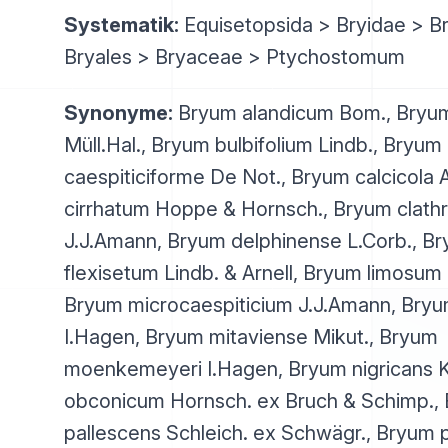
Systematik:
Equisetopsida > Bryidae > B
Bryales > Bryaceae > Ptychostomum
Synonyme:
Bryum alandicum Bom., Bryum 
Müll.Hal., Bryum bulbifolium Lindb., Bryum
caespiticiforme De Not., Bryum calcicola 
cirrhatum Hoppe & Hornsch., Bryum clath
J.J.Amann, Bryum delphinense L.Corb., B
flexisetum Lindb. & Arnell, Bryum limosum
Bryum microcaespiticium J.J.Amann, Bry
I.Hagen, Bryum mitaviense Mikut., Bryum
moenkemeyeri I.Hagen, Bryum nigricans K
obconicum Hornsch. ex Bruch & Schimp.,
pallescens Schleich. ex Schwägr., Bryum 