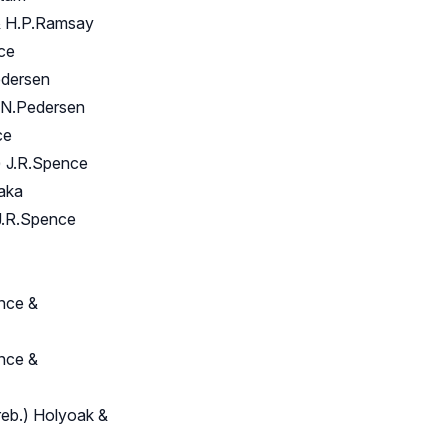
& H.P.Ramsay
ce
edersen
 N.Pedersen
ce
 J.R.Spence
aka
J.R.Spence
nce &
nce &
eb.) Holyoak &