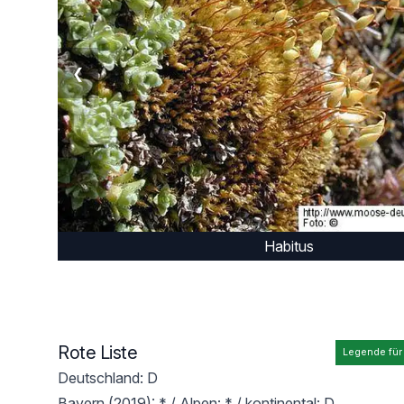
❮
Habitus
Rote Liste
Legende für
Deutschland: D
Bayern (2019): * / Alpen: * / kontinental: D