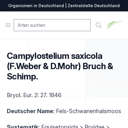
Organismen in Deutschland | Zentralstelle Deutschland
Zentralste
Open menu
Suche
Campylostelium saxicola
(F.Weber & D.Mohr) Bruch &
Schimp.
Bryol. Eur. 2: 27. 1846
Deutscher Name:
Fels-Schwanenhalsmoos
Systematik:
Equisetopsida > Bryidae >