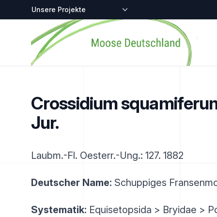
Zentralstellen-Projekte
Startseite
Crossidium squamiferum 
Jur.
Laubm.-Fl. Oesterr.-Ung.: 127. 1882
Deutscher Name:
Schuppiges Fransenm
Systematik:
Equisetopsida > Bryidae > P