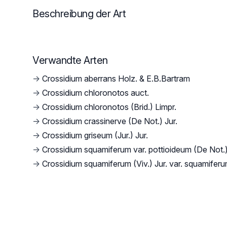
Beschreibung der Art
Verwandte Arten
→
Crossidium aberrans Holz. & E.B.Bartram
→
Crossidium chloronotos auct.
→
Crossidium chloronotos (Brid.) Limpr.
→
Crossidium crassinerve (De Not.) Jur.
→
Crossidium griseum (Jur.) Jur.
→
Crossidium squamiferum var. pottioideum (De Not.
→
Crossidium squamiferum (Viv.) Jur. var. squamifer
Footer