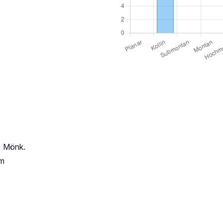
) Mönk.
um