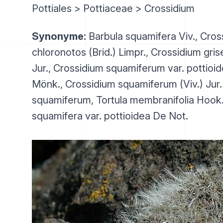
Pottiales > Pottiaceae > Crossidium
Synonyme:
Barbula squamifera Viv., Cros
chloronotos (Brid.) Limpr., Crossidium gris
Jur., Crossidium squamiferum var. pottioi
Mönk., Crossidium squamiferum (Viv.) Jur. 
squamiferum, Tortula membranifolia Hook.
squamifera var. pottioidea De Not.