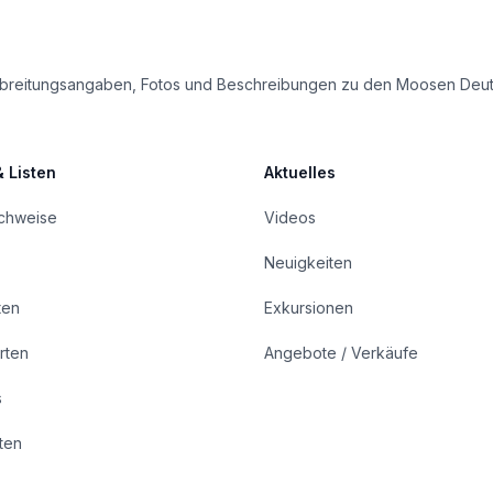
e Verbreitungsangaben, Fotos und Beschreibungen zu den Moosen Deu
& Listen
Aktuelles
achweise
Videos
Neuigkeiten
ten
Exkursionen
rten
Angebote / Verkäufe
s
rten