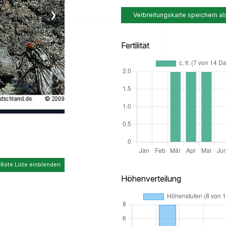
❯
Verbreitungskarte speichern al
Fertilität
 Rote Liste einblenden
Höhenverteilung