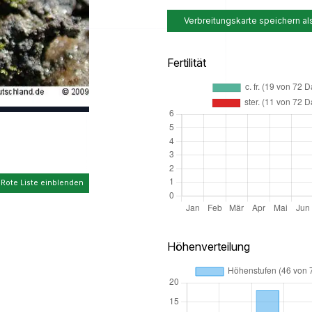
Verbreitungskarte speichern al
Fertilität
 Rote Liste einblenden
Höhenverteilung