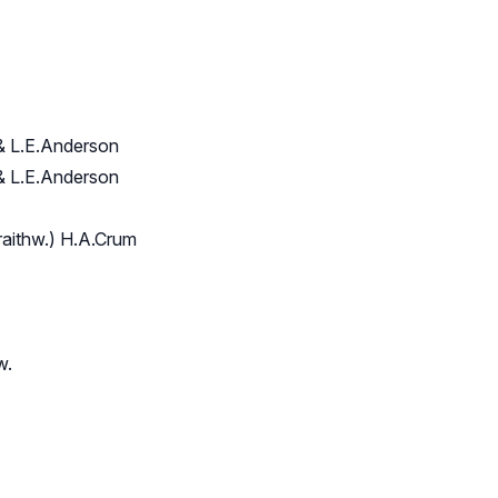
 & L.E.Anderson
 & L.E.Anderson
raithw.) H.A.Crum
w.