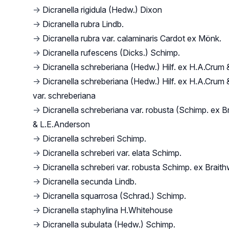
→
Dicranella rigidula (Hedw.) Dixon
→
Dicranella rubra Lindb.
→
Dicranella rubra var. calaminaris Cardot ex Mönk.
→
Dicranella rufescens (Dicks.) Schimp.
→
Dicranella schreberiana (Hedw.) Hilf. ex H.A.Crum
→
Dicranella schreberiana (Hedw.) Hilf. ex H.A.Crum
var. schreberiana
→
Dicranella schreberiana var. robusta (Schimp. ex B
& L.E.Anderson
→
Dicranella schreberi Schimp.
→
Dicranella schreberi var. elata Schimp.
→
Dicranella schreberi var. robusta Schimp. ex Braith
→
Dicranella secunda Lindb.
→
Dicranella squarrosa (Schrad.) Schimp.
→
Dicranella staphylina H.Whitehouse
→
Dicranella subulata (Hedw.) Schimp.