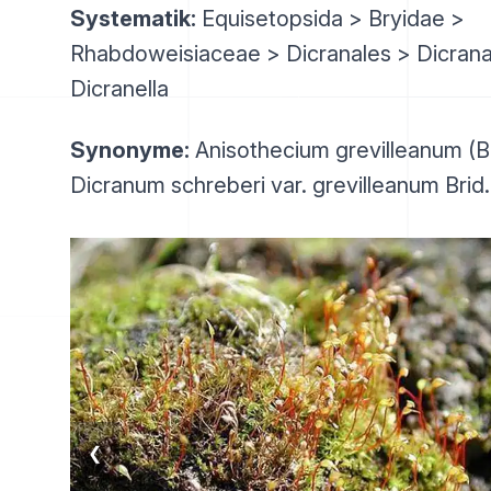
Systematik:
Equisetopsida > Bryidae >
Rhabdoweisiaceae > Dicranales > Dicran
Dicranella
Synonyme:
Anisothecium grevilleanum (Bri
Dicranum schreberi var. grevilleanum Brid.
❮