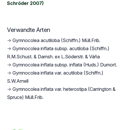
Schröder 2007)
Verwandte Arten
→
Gymnocolea acutiloba (Schiffn.) Müll.Frib.
→
Gymnocolea inflata subsp. acutiloba (Schiffn.)
R.M.Schust. & Damsh. ex L.Söderstr. & Váňa
→
Gymnocolea inflata subsp. inflata (Huds.) Dumort.
→
Gymnocolea inflata var. acutiloba (Schiffn.)
S.W.Arnell
→
Gymnocolea inflata var. heterostipa (Carrington &
Spruce) Müll.Frib.
Footer