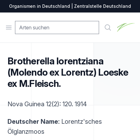
Organismen in Deutschland | Zentralstelle Deutschland
Zentralste
Open menu
Suche
Brotherella lorentziana
(Molendo ex Lorentz) Loeske
ex M.Fleisch.
Nova Guinea 12(2): 120. 1914
Deutscher Name:
Lorentz'sches
Ölglanzmoos