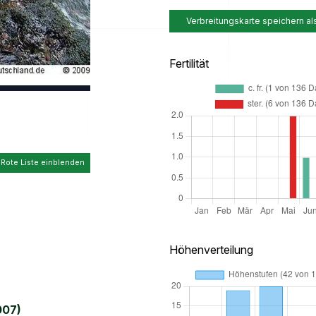
Verbreitungskarte speichern al
Fertilität
 Rote Liste einblenden
Höhenverteilung
007)