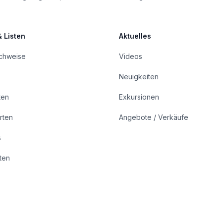
& Listen
Aktuelles
achweise
Videos
Neuigkeiten
ten
Exkursionen
rten
Angebote / Verkäufe
s
rten