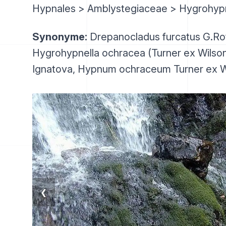
Hypnales > Amblystegiaceae > Hygrohy
Synonyme:
Drepanocladus furcatus G.Ro
Hygrohypnella ochracea (Turner ex Wilson
Ignatova, Hypnum ochraceum Turner ex W
❮