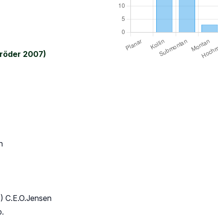
röder 2007)
n
) C.E.O.Jensen
p.