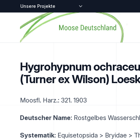
Zentralstellen-Projekte
Startseite
Hygrohypnum ochrace
(Turner ex Wilson) Loes
Moosfl. Harz.: 321. 1903
Deutscher Name:
Rostgelbes Wassersch
Systematik:
Equisetopsida > Bryidae > T