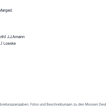
Margad.
oth) J.J.Amann
.) Loeske
e Verbreitungsangaben, Fotos und Beschreibungen zu den Moosen Deu