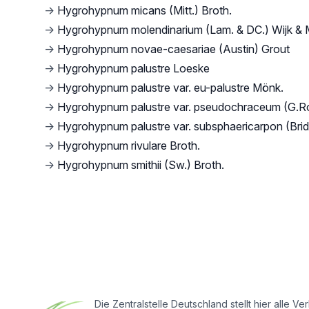
→
Hygrohypnum micans (Mitt.) Broth.
→
Hygrohypnum molendinarium (Lam. & DC.) Wijk & 
→
Hygrohypnum novae-caesariae (Austin) Grout
→
Hygrohypnum palustre Loeske
→
Hygrohypnum palustre var. eu-palustre Mönk.
→
Hygrohypnum palustre var. pseudochraceum (G.R
→
Hygrohypnum palustre var. subsphaericarpon (Brid
→
Hygrohypnum rivulare Broth.
→
Hygrohypnum smithii (Sw.) Broth.
Footer
Die Zentralstelle Deutschland stellt hier all