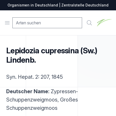
Organismen in Deutschland | Zentralstelle Deutschland
Zentralste
Open menu
Suche
Lepidozia cupressina (Sw.)
Lindenb.
Syn. Hepat. 2: 207, 1845
Deutscher Name:
Zypressen-
Schuppenzweigmoos, Großes
Schuppenzweigmoos