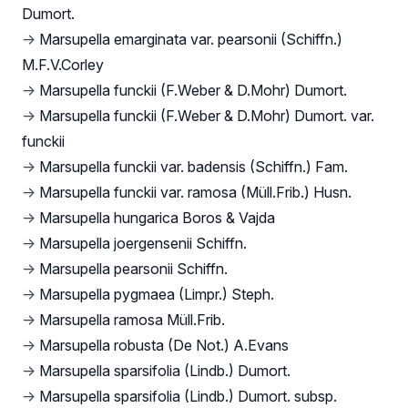
Dumort.
→
Marsupella emarginata var. pearsonii (Schiffn.)
M.F.V.Corley
→
Marsupella funckii (F.Weber & D.Mohr) Dumort.
→
Marsupella funckii (F.Weber & D.Mohr) Dumort. var.
funckii
→
Marsupella funckii var. badensis (Schiffn.) Fam.
→
Marsupella funckii var. ramosa (Müll.Frib.) Husn.
→
Marsupella hungarica Boros & Vajda
→
Marsupella joergensenii Schiffn.
→
Marsupella pearsonii Schiffn.
→
Marsupella pygmaea (Limpr.) Steph.
→
Marsupella ramosa Müll.Frib.
→
Marsupella robusta (De Not.) A.Evans
→
Marsupella sparsifolia (Lindb.) Dumort.
→
Marsupella sparsifolia (Lindb.) Dumort. subsp.