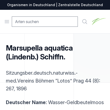
Organismen in Deutschland | Zentralstelle Deutschland
Zentralste
Open menu
Suche
Marsupella aquatica
(Lindenb.) Schiffn.
Sitzungsber.deutsch.naturwiss.-
med.Vereins Böhmen “Lotos” Prag 44 (8):
267, 1896
Deutscher Name:
Wasser-Geldbeutelmoos