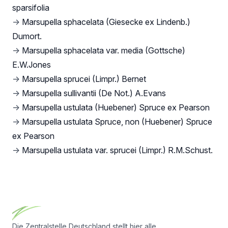
sparsifolia
→
Marsupella sphacelata (Giesecke ex Lindenb.)
Dumort.
→
Marsupella sphacelata var. media (Gottsche)
E.W.Jones
→
Marsupella sprucei (Limpr.) Bernet
→
Marsupella sullivantii (De Not.) A.Evans
→
Marsupella ustulata (Huebener) Spruce ex Pearson
→
Marsupella ustulata Spruce, non (Huebener) Spruce
ex Pearson
→
Marsupella ustulata var. sprucei (Limpr.) R.M.Schust.
Footer
Die Zentralstelle Deutschland stellt hier alle