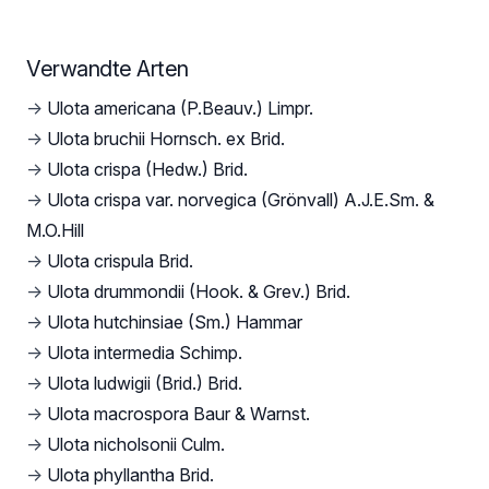
Verwandte Arten
→
Ulota americana (P.Beauv.) Limpr.
→
Ulota bruchii Hornsch. ex Brid.
→
Ulota crispa (Hedw.) Brid.
→
Ulota crispa var. norvegica (Grönvall) A.J.E.Sm. &
M.O.Hill
→
Ulota crispula Brid.
→
Ulota drummondii (Hook. & Grev.) Brid.
→
Ulota hutchinsiae (Sm.) Hammar
→
Ulota intermedia Schimp.
→
Ulota ludwigii (Brid.) Brid.
→
Ulota macrospora Baur & Warnst.
→
Ulota nicholsonii Culm.
→
Ulota phyllantha Brid.