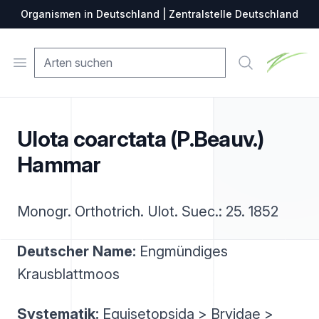
Organismen in Deutschland | Zentralstelle Deutschland
Zentralste
Open menu
Suche
Ulota coarctata (P.Beauv.)
Hammar
Monogr. Orthotrich. Ulot. Suec.: 25. 1852
Deutscher Name:
Engmündiges
Krausblattmoos
Systematik:
Equisetopsida > Bryidae >