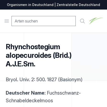
Organismen in Deutschland | Zentralstelle Deutschland
Zentralste
Open menu
Suche
Rhynchostegium
alopecuroides (Brid.)
A.J.E.Sm.
Bryol. Univ. 2: 500. 1827 (Basionym)
Deutscher Name:
Fuchsschwanz-
Schnabeldeckelmoos