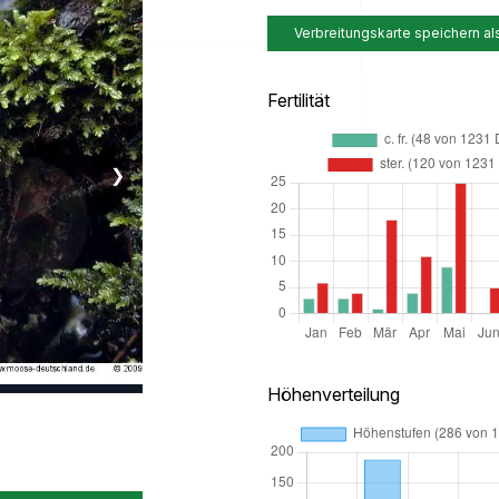
Verbreitungskarte speichern al
Fertilität
❯
Höhenverteilung