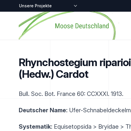
Zentralstellen-Projekte
Startseite
Rhynchostegium ripario
(Hedw.) Cardot
Bull. Soc. Bot. France 60: CCXXXI. 1913.
Deutscher Name:
Ufer-Schnabeldeckel
Systematik:
Equisetopsida > Bryidae > T