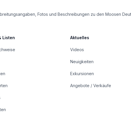
e Verbreitungsangaben, Fotos und Beschreibungen zu den Moosen Deu
& Listen
Aktuelles
achweise
Videos
Neuigkeiten
ten
Exkursionen
rten
Angebote / Verkäufe
s
rten