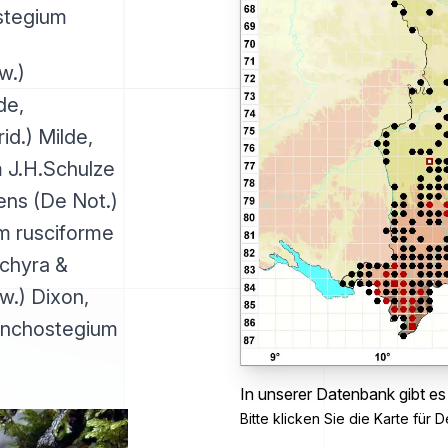
stegium
w.)
de,
id.) Milde,
 J.H.Schulze
ens (De Not.)
m rusciforme
Ochyra &
w.) Dixon,
hynchostegium
In unserer Datenbank gibt es
Bitte klicken Sie die Karte für De