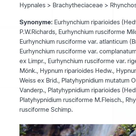
Hypnales > Brachytheciaceae > Rhyncho
Synonyme:
Eurhynchium riparioides (Hed
P.W.Richards, Eurhynchium rusciforme Mil
Eurhynchium rusciforme var. atlanticum (Br
Eurhynchium rusciforme var. complanatum
ex Limpr., Eurhynchium rusciforme var. rig
Mönk., Hypnum riparioides Hedw., Hypnu
Weiss ex Brid., Platyhypnidium mutatum 
Vanderp., Platyhypnidium riparioides (Hed
Platyhypnidium rusciforme M.Fleisch., R
rusciforme Schimp.