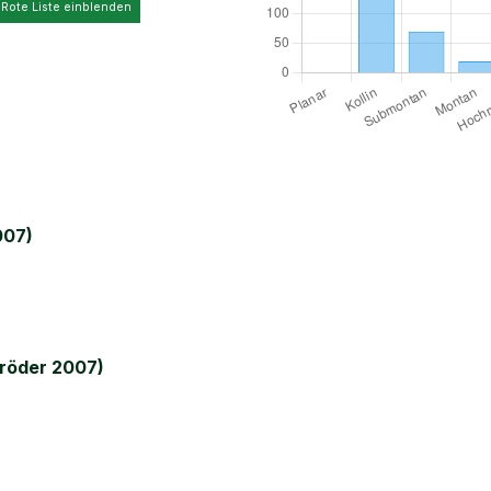
 Rote Liste einblenden
007)
röder 2007)