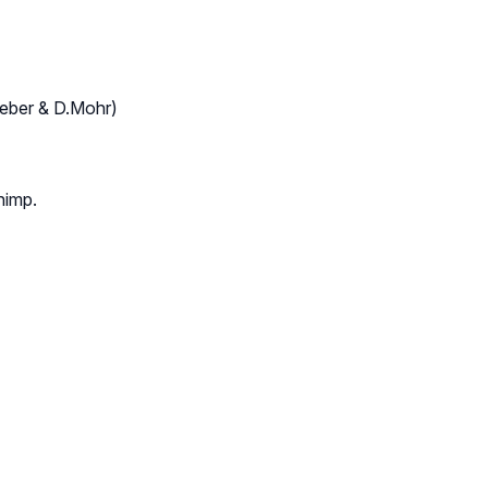
eber & D.Mohr)
himp.