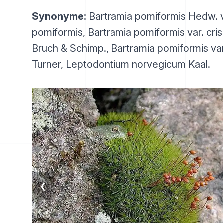
Synonyme:
Bartramia pomiformis Hedw. v
pomiformis, Bartramia pomiformis var. cris
Bruch & Schimp., Bartramia pomiformis var
Turner, Leptodontium norvegicum Kaal.
❮