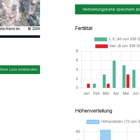
Verbreitungskarte speichern al
Fertilität
 Rote Liste einblenden
Höhenverteilung