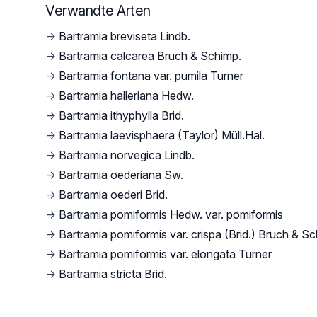
Verwandte Arten
→
Bartramia breviseta Lindb.
→
Bartramia calcarea Bruch & Schimp.
→
Bartramia fontana var. pumila Turner
→
Bartramia halleriana Hedw.
→
Bartramia ithyphylla Brid.
→
Bartramia laevisphaera (Taylor) Müll.Hal.
→
Bartramia norvegica Lindb.
→
Bartramia oederiana Sw.
→
Bartramia oederi Brid.
→
Bartramia pomiformis Hedw. var. pomiformis
→
Bartramia pomiformis var. crispa (Brid.) Bruch & S
→
Bartramia pomiformis var. elongata Turner
→
Bartramia stricta Brid.