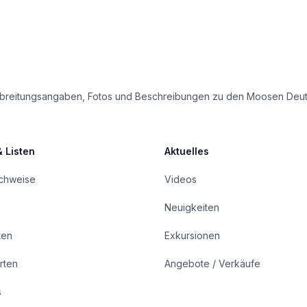
e Verbreitungsangaben, Fotos und Beschreibungen zu den Moosen Deu
& Listen
Aktuelles
achweise
Videos
Neuigkeiten
ten
Exkursionen
rten
Angebote / Verkäufe
s