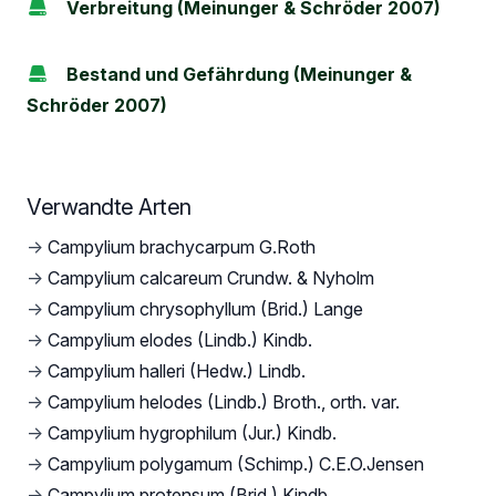
Verbreitung (Meinunger & Schröder 2007)
Bestand und Gefährdung (Meinunger &
Schröder 2007)
Verwandte Arten
→
Campylium brachycarpum G.Roth
→
Campylium calcareum Crundw. & Nyholm
→
Campylium chrysophyllum (Brid.) Lange
→
Campylium elodes (Lindb.) Kindb.
→
Campylium halleri (Hedw.) Lindb.
→
Campylium helodes (Lindb.) Broth., orth. var.
→
Campylium hygrophilum (Jur.) Kindb.
→
Campylium polygamum (Schimp.) C.E.O.Jensen
→
Campylium protensum (Brid.) Kindb.