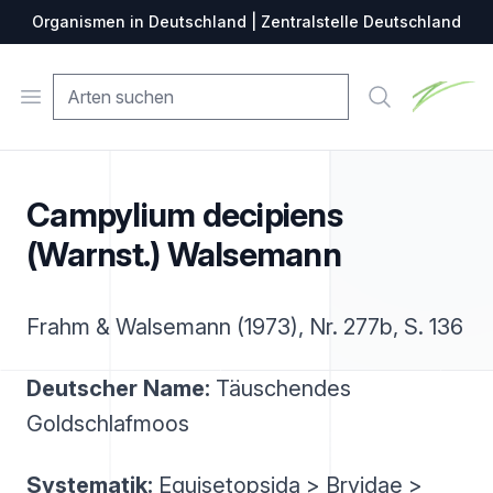
Organismen in Deutschland | Zentralstelle Deutschland
Zentralste
Open menu
Suche
Campylium decipiens
(Warnst.) Walsemann
Frahm & Walsemann (1973), Nr. 277b, S. 136
Deutscher Name:
Täuschendes
Goldschlafmoos
Systematik:
Equisetopsida > Bryidae >