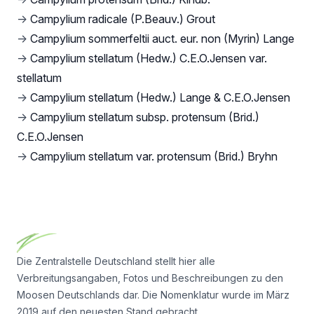
→
Campylium radicale (P.Beauv.) Grout
→
Campylium sommerfeltii auct. eur. non (Myrin) Lange
→
Campylium stellatum (Hedw.) C.E.O.Jensen var.
stellatum
→
Campylium stellatum (Hedw.) Lange & C.E.O.Jensen
→
Campylium stellatum subsp. protensum (Brid.)
C.E.O.Jensen
→
Campylium stellatum var. protensum (Brid.) Bryhn
Footer
Die Zentralstelle Deutschland stellt hier alle
Verbreitungsangaben, Fotos und Beschreibungen zu den
Moosen Deutschlands dar. Die Nomenklatur wurde im März
2019 auf den neuesten Stand gebracht.