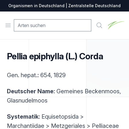
Organismen in Deutschland | Zentralstelle Deutschland
Zentralste
Open menu
Suche
Pellia epiphylla (L.) Corda
Gen. hepat.: 654, 1829
Deutscher Name:
Gemeines Beckenmoos,
Glasnudelmoos
Systematik:
Equisetopsida >
Marchantiidae > Metzgeriales > Pelliaceae