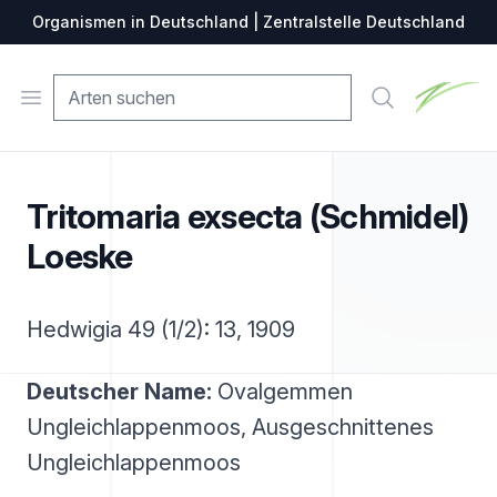
Organismen in Deutschland | Zentralstelle Deutschland
Zentralste
Open menu
Suche
Tritomaria exsecta (Schmidel)
Loeske
Hedwigia 49 (1/2): 13, 1909
Deutscher Name:
Ovalgemmen
Ungleichlappenmoos, Ausgeschnittenes
Ungleichlappenmoos