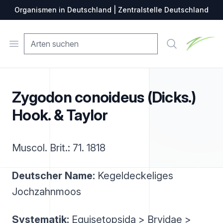
Organismen in Deutschland | Zentralstelle Deutschland
Zentralste
Open menu
Suche
Zygodon conoideus (Dicks.)
Hook. & Taylor
Muscol. Brit.: 71. 1818
Deutscher Name:
Kegeldeckeliges
Jochzahnmoos
Systematik:
Equisetopsida > Bryidae >