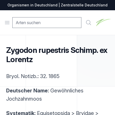
Organismen in Deutschland | Zentralstelle Deutschland
Zentralste
Open menu
Suche
Zygodon rupestris Schimp. ex
Lorentz
Bryol. Notizb.: 32. 1865
Deutscher Name:
Gewöhnliches
Jochzahnmoos
Systematik:
Equisetopsida > Bryidae >