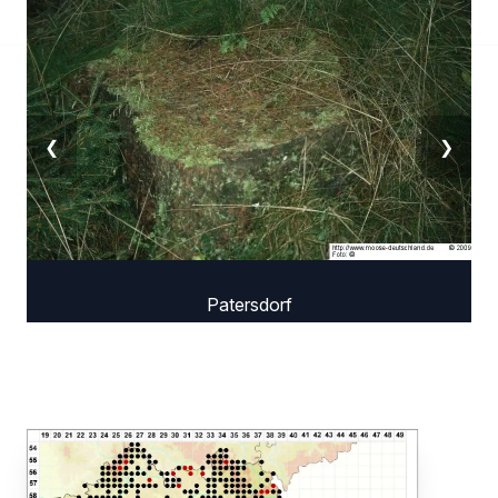
❮
❯
Patersdorf