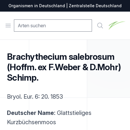
Organismen in Deutschland | Zentralstelle Deutschland
Zentralste
Open menu
Suche
Brachythecium salebrosum
(Hoffm. ex F.Weber & D.Mohr)
Schimp.
Bryol. Eur. 6: 20. 1853
Deutscher Name:
Glattstieliges
Kurzbüchsenmoos