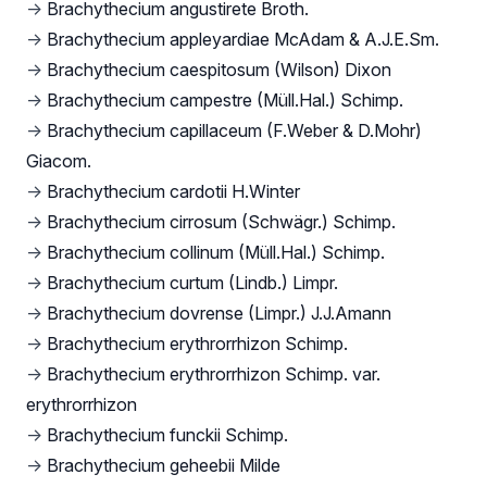
→
Brachythecium angustirete Broth.
→
Brachythecium appleyardiae McAdam & A.J.E.Sm.
→
Brachythecium caespitosum (Wilson) Dixon
→
Brachythecium campestre (Müll.Hal.) Schimp.
→
Brachythecium capillaceum (F.Weber & D.Mohr)
Giacom.
→
Brachythecium cardotii H.Winter
→
Brachythecium cirrosum (Schwägr.) Schimp.
→
Brachythecium collinum (Müll.Hal.) Schimp.
→
Brachythecium curtum (Lindb.) Limpr.
→
Brachythecium dovrense (Limpr.) J.J.Amann
→
Brachythecium erythrorrhizon Schimp.
→
Brachythecium erythrorrhizon Schimp. var.
erythrorrhizon
→
Brachythecium funckii Schimp.
→
Brachythecium geheebii Milde