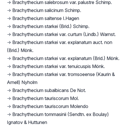
→
Brachythecium salebrosum var. palustre Schimp.
→
Brachythecium salicinum Schimp.
→
Brachythecium saltense I.Hagen
→
Brachythecium starkei (Brid.) Schimp.
→
Brachythecium starkei var. curtum (Lindb.) Warnst.
→
Brachythecium starkei var. explanatum auct. non
(Brid.) Mönk.
→
Brachythecium starkei var. explanatum (Brid.) Mönk.
→
Brachythecium starkei var. tenuicuspis Mönk.
→
Brachythecium starkei var. tromsoeense (Kaurin &
Arnell) Nyholm
→
Brachythecium subalbicans De Not.
→
Brachythecium tauriscorum Mol.
→
Brachythecium tauriscorum Molendo
→
Brachythecium tommasinii (Sendtn. ex Boulay)
Ignatov & Huttunen