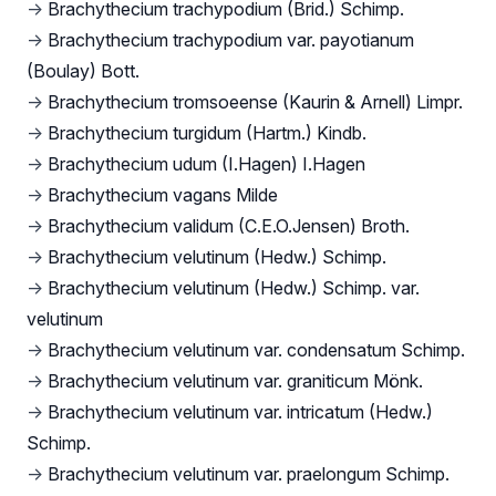
→
Brachythecium trachypodium (Brid.) Schimp.
→
Brachythecium trachypodium var. payotianum
(Boulay) Bott.
→
Brachythecium tromsoeense (Kaurin & Arnell) Limpr.
→
Brachythecium turgidum (Hartm.) Kindb.
→
Brachythecium udum (I.Hagen) I.Hagen
→
Brachythecium vagans Milde
→
Brachythecium validum (C.E.O.Jensen) Broth.
→
Brachythecium velutinum (Hedw.) Schimp.
→
Brachythecium velutinum (Hedw.) Schimp. var.
velutinum
→
Brachythecium velutinum var. condensatum Schimp.
→
Brachythecium velutinum var. graniticum Mönk.
→
Brachythecium velutinum var. intricatum (Hedw.)
Schimp.
→
Brachythecium velutinum var. praelongum Schimp.