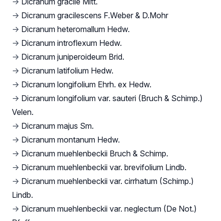
→
Dicranum gracile Mitt.
→
Dicranum gracilescens F.Weber & D.Mohr
→
Dicranum heteromallum Hedw.
→
Dicranum introflexum Hedw.
→
Dicranum juniperoideum Brid.
→
Dicranum latifolium Hedw.
→
Dicranum longifolium Ehrh. ex Hedw.
→
Dicranum longifolium var. sauteri (Bruch & Schimp.)
Velen.
→
Dicranum majus Sm.
→
Dicranum montanum Hedw.
→
Dicranum muehlenbeckii Bruch & Schimp.
→
Dicranum muehlenbeckii var. brevifolium Lindb.
→
Dicranum muehlenbeckii var. cirrhatum (Schimp.)
Lindb.
→
Dicranum muehlenbeckii var. neglectum (De Not.)