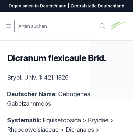
Organismen in Deutschland | Zentralstelle Deutschland
Zentralste
Open menu
Suche
Dicranum flexicaule Brid.
Bryol. Univ. 1: 421. 1826
Deutscher Name:
Gebogenes
Gabelzahnmoos
Systematik:
Equisetopsida > Bryidae >
Rhabdoweisiaceae > Dicranales >