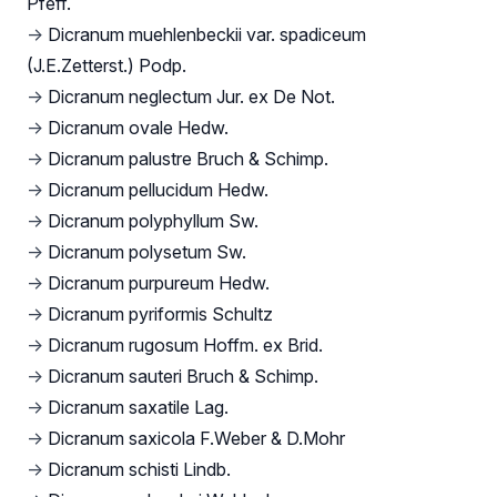
Pfeff.
→
Dicranum muehlenbeckii var. spadiceum
(J.E.Zetterst.) Podp.
→
Dicranum neglectum Jur. ex De Not.
→
Dicranum ovale Hedw.
→
Dicranum palustre Bruch & Schimp.
→
Dicranum pellucidum Hedw.
→
Dicranum polyphyllum Sw.
→
Dicranum polysetum Sw.
→
Dicranum purpureum Hedw.
→
Dicranum pyriformis Schultz
→
Dicranum rugosum Hoffm. ex Brid.
→
Dicranum sauteri Bruch & Schimp.
→
Dicranum saxatile Lag.
→
Dicranum saxicola F.Weber & D.Mohr
→
Dicranum schisti Lindb.