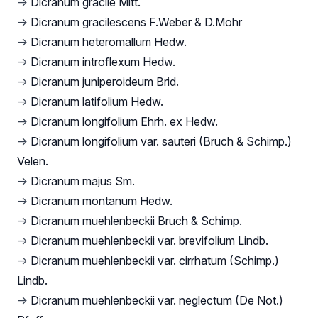
→
Dicranum gracile Mitt.
→
Dicranum gracilescens F.Weber & D.Mohr
→
Dicranum heteromallum Hedw.
→
Dicranum introflexum Hedw.
→
Dicranum juniperoideum Brid.
→
Dicranum latifolium Hedw.
→
Dicranum longifolium Ehrh. ex Hedw.
→
Dicranum longifolium var. sauteri (Bruch & Schimp.)
Velen.
→
Dicranum majus Sm.
→
Dicranum montanum Hedw.
→
Dicranum muehlenbeckii Bruch & Schimp.
→
Dicranum muehlenbeckii var. brevifolium Lindb.
→
Dicranum muehlenbeckii var. cirrhatum (Schimp.)
Lindb.
→
Dicranum muehlenbeckii var. neglectum (De Not.)