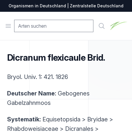
Organismen in Deutschland | Zentralstelle Deutschland
Zentralste
Open menu
Suche
Dicranum flexicaule Brid.
Bryol. Univ. 1: 421. 1826
Deutscher Name:
Gebogenes
Gabelzahnmoos
Systematik:
Equisetopsida > Bryidae >
Rhabdoweisiaceae > Dicranales >