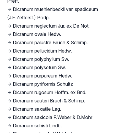
Pfeff.
→
Dicranum muehlenbeckii var. spadiceum
(J.E.Zetterst.) Podp.
→
Dicranum neglectum Jur. ex De Not.
→
Dicranum ovale Hedw.
→
Dicranum palustre Bruch & Schimp.
→
Dicranum pellucidum Hedw.
→
Dicranum polyphyllum Sw.
→
Dicranum polysetum Sw.
→
Dicranum purpureum Hedw.
→
Dicranum pyriformis Schultz
→
Dicranum rugosum Hoffm. ex Brid.
→
Dicranum sauteri Bruch & Schimp.
→
Dicranum saxatile Lag.
→
Dicranum saxicola F.Weber & D.Mohr
→
Dicranum schisti Lindb.