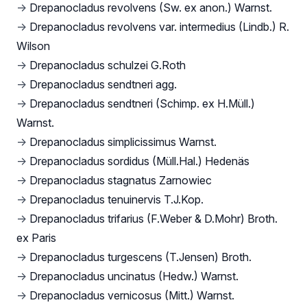
→
Drepanocladus revolvens (Sw. ex anon.) Warnst.
→
Drepanocladus revolvens var. intermedius (Lindb.) R.
Wilson
→
Drepanocladus schulzei G.Roth
→
Drepanocladus sendtneri agg.
→
Drepanocladus sendtneri (Schimp. ex H.Müll.)
Warnst.
→
Drepanocladus simplicissimus Warnst.
→
Drepanocladus sordidus (Müll.Hal.) Hedenäs
→
Drepanocladus stagnatus Zarnowiec
→
Drepanocladus tenuinervis T.J.Kop.
→
Drepanocladus trifarius (F.Weber & D.Mohr) Broth.
ex Paris
→
Drepanocladus turgescens (T.Jensen) Broth.
→
Drepanocladus uncinatus (Hedw.) Warnst.
→
Drepanocladus vernicosus (Mitt.) Warnst.