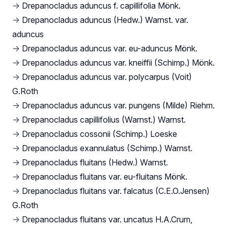
→
Drepanocladus aduncus f. capillifolia Mönk.
→
Drepanocladus aduncus (Hedw.) Warnst. var.
aduncus
→
Drepanocladus aduncus var. eu-aduncus Mönk.
→
Drepanocladus aduncus var. kneiffii (Schimp.) Mönk.
→
Drepanocladus aduncus var. polycarpus (Voit)
G.Roth
→
Drepanocladus aduncus var. pungens (Milde) Riehm.
→
Drepanocladus capillifolius (Warnst.) Warnst.
→
Drepanocladus cossonii (Schimp.) Loeske
→
Drepanocladus exannulatus (Schimp.) Warnst.
→
Drepanocladus fluitans (Hedw.) Warnst.
→
Drepanocladus fluitans var. eu-fluitans Mönk.
→
Drepanocladus fluitans var. falcatus (C.E.O.Jensen)
G.Roth
→
Drepanocladus fluitans var. uncatus H.A.Crum,