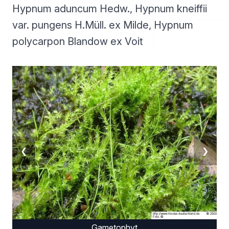
Hypnum aduncum Hedw., Hypnum kneiffii
var. pungens H.Müll. ex Milde, Hypnum
polycarpon Blandow ex Voit
❮
❯
Gametophyt