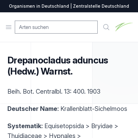
Organismen in Deutschland | Zentralstelle Deutschland
Zentralste
Open menu
Suche
Drepanocladus aduncus
(Hedw.) Warnst.
Beih. Bot. Centralbl. 13: 400. 1903
Deutscher Name:
Krallenblatt-Sichelmoos
Systematik:
Equisetopsida > Bryidae >
Thuidiaceae > Hypnales >