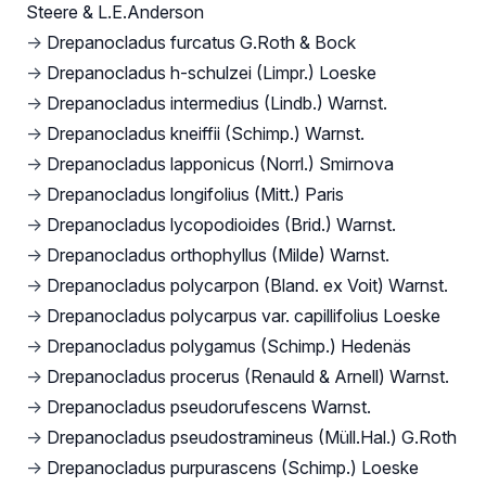
Steere & L.E.Anderson
→
Drepanocladus furcatus G.Roth & Bock
→
Drepanocladus h-schulzei (Limpr.) Loeske
→
Drepanocladus intermedius (Lindb.) Warnst.
→
Drepanocladus kneiffii (Schimp.) Warnst.
→
Drepanocladus lapponicus (Norrl.) Smirnova
→
Drepanocladus longifolius (Mitt.) Paris
→
Drepanocladus lycopodioides (Brid.) Warnst.
→
Drepanocladus orthophyllus (Milde) Warnst.
→
Drepanocladus polycarpon (Bland. ex Voit) Warnst.
→
Drepanocladus polycarpus var. capillifolius Loeske
→
Drepanocladus polygamus (Schimp.) Hedenäs
→
Drepanocladus procerus (Renauld & Arnell) Warnst.
→
Drepanocladus pseudorufescens Warnst.
→
Drepanocladus pseudostramineus (Müll.Hal.) G.Roth
→
Drepanocladus purpurascens (Schimp.) Loeske