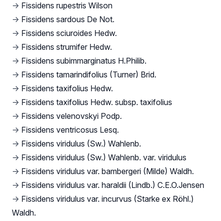
→
Fissidens rupestris Wilson
→
Fissidens sardous De Not.
→
Fissidens sciuroides Hedw.
→
Fissidens strumifer Hedw.
→
Fissidens subimmarginatus H.Philib.
→
Fissidens tamarindifolius (Turner) Brid.
→
Fissidens taxifolius Hedw.
→
Fissidens taxifolius Hedw. subsp. taxifolius
→
Fissidens velenovskyi Podp.
→
Fissidens ventricosus Lesq.
→
Fissidens viridulus (Sw.) Wahlenb.
→
Fissidens viridulus (Sw.) Wahlenb. var. viridulus
→
Fissidens viridulus var. bambergeri (Milde) Waldh.
→
Fissidens viridulus var. haraldii (Lindb.) C.E.O.Jensen
→
Fissidens viridulus var. incurvus (Starke ex Röhl.)
Waldh.