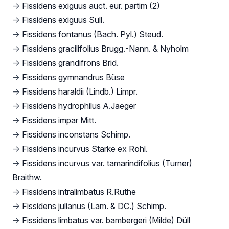
→
Fissidens exiguus auct. eur. partim (2)
→
Fissidens exiguus Sull.
→
Fissidens fontanus (Bach. Pyl.) Steud.
→
Fissidens gracilifolius Brugg.-Nann. & Nyholm
→
Fissidens grandifrons Brid.
→
Fissidens gymnandrus Büse
→
Fissidens haraldii (Lindb.) Limpr.
→
Fissidens hydrophilus A.Jaeger
→
Fissidens impar Mitt.
→
Fissidens inconstans Schimp.
→
Fissidens incurvus Starke ex Röhl.
→
Fissidens incurvus var. tamarindifolius (Turner)
Braithw.
→
Fissidens intralimbatus R.Ruthe
→
Fissidens julianus (Lam. & DC.) Schimp.
→
Fissidens limbatus var. bambergeri (Milde) Düll