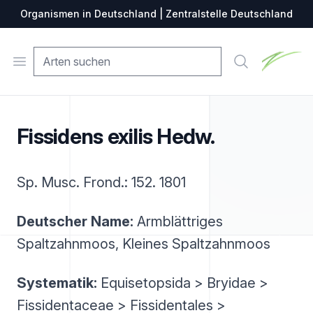
Organismen in Deutschland | Zentralstelle Deutschland
Zentralste
Open menu
Suche
Fissidens exilis Hedw.
Sp. Musc. Frond.: 152. 1801
Deutscher Name:
Armblättriges
Spaltzahnmoos, Kleines Spaltzahnmoos
Systematik:
Equisetopsida > Bryidae >
Fissidentaceae > Fissidentales >