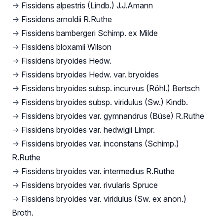
→
Fissidens alpestris (Lindb.) J.J.Amann
→
Fissidens arnoldii R.Ruthe
→
Fissidens bambergeri Schimp. ex Milde
→
Fissidens bloxamii Wilson
→
Fissidens bryoides Hedw.
→
Fissidens bryoides Hedw. var. bryoides
→
Fissidens bryoides subsp. incurvus (Röhl.) Bertsch
→
Fissidens bryoides subsp. viridulus (Sw.) Kindb.
→
Fissidens bryoides var. gymnandrus (Büse) R.Ruthe
→
Fissidens bryoides var. hedwigii Limpr.
→
Fissidens bryoides var. inconstans (Schimp.)
R.Ruthe
→
Fissidens bryoides var. intermedius R.Ruthe
→
Fissidens bryoides var. rivularis Spruce
→
Fissidens bryoides var. viridulus (Sw. ex anon.)
Broth.