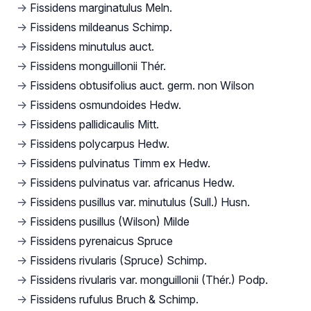
→
Fissidens marginatulus Meln.
→
Fissidens mildeanus Schimp.
→
Fissidens minutulus auct.
→
Fissidens monguillonii Thér.
→
Fissidens obtusifolius auct. germ. non Wilson
→
Fissidens osmundoides Hedw.
→
Fissidens pallidicaulis Mitt.
→
Fissidens polycarpus Hedw.
→
Fissidens pulvinatus Timm ex Hedw.
→
Fissidens pulvinatus var. africanus Hedw.
→
Fissidens pusillus var. minutulus (Sull.) Husn.
→
Fissidens pusillus (Wilson) Milde
→
Fissidens pyrenaicus Spruce
→
Fissidens rivularis (Spruce) Schimp.
→
Fissidens rivularis var. monguillonii (Thér.) Podp.
→
Fissidens rufulus Bruch & Schimp.