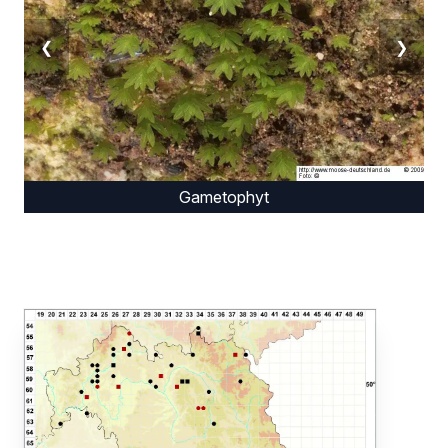
❮
❯
Gametophyt