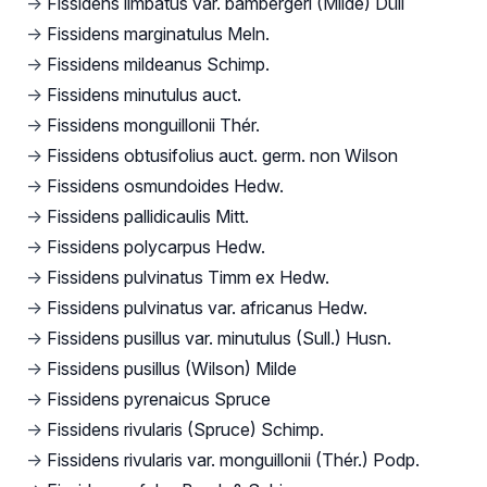
→
Fissidens limbatus var. bambergeri (Milde) Düll
→
Fissidens marginatulus Meln.
→
Fissidens mildeanus Schimp.
→
Fissidens minutulus auct.
→
Fissidens monguillonii Thér.
→
Fissidens obtusifolius auct. germ. non Wilson
→
Fissidens osmundoides Hedw.
→
Fissidens pallidicaulis Mitt.
→
Fissidens polycarpus Hedw.
→
Fissidens pulvinatus Timm ex Hedw.
→
Fissidens pulvinatus var. africanus Hedw.
→
Fissidens pusillus var. minutulus (Sull.) Husn.
→
Fissidens pusillus (Wilson) Milde
→
Fissidens pyrenaicus Spruce
→
Fissidens rivularis (Spruce) Schimp.
→
Fissidens rivularis var. monguillonii (Thér.) Podp.