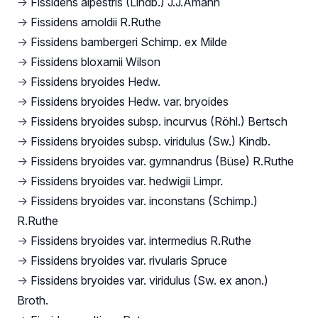
→
Fissidens alpestris (Lindb.) J.J.Amann
→
Fissidens arnoldii R.Ruthe
→
Fissidens bambergeri Schimp. ex Milde
→
Fissidens bloxamii Wilson
→
Fissidens bryoides Hedw.
→
Fissidens bryoides Hedw. var. bryoides
→
Fissidens bryoides subsp. incurvus (Röhl.) Bertsch
→
Fissidens bryoides subsp. viridulus (Sw.) Kindb.
→
Fissidens bryoides var. gymnandrus (Büse) R.Ruthe
→
Fissidens bryoides var. hedwigii Limpr.
→
Fissidens bryoides var. inconstans (Schimp.)
R.Ruthe
→
Fissidens bryoides var. intermedius R.Ruthe
→
Fissidens bryoides var. rivularis Spruce
→
Fissidens bryoides var. viridulus (Sw. ex anon.)
Broth.