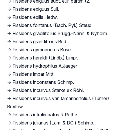
→
Fissidens exiguus auct. eur. partim (2)
→
Fissidens exiguus Sull.
→
Fissidens exilis Hedw.
→
Fissidens fontanus (Bach. Pyl.) Steud.
→
Fissidens gracilifolius Brugg.-Nann. & Nyholm
→
Fissidens grandifrons Brid.
→
Fissidens gymnandrus Büse
→
Fissidens haraldii (Lindb.) Limpr.
→
Fissidens hydrophilus A.Jaeger
→
Fissidens impar Mitt.
→
Fissidens inconstans Schimp.
→
Fissidens incurvus Starke ex Röhl.
→
Fissidens incurvus var. tamarindifolius (Turner)
Braithw.
→
Fissidens intralimbatus R.Ruthe
→
Fissidens julianus (Lam. & DC.) Schimp.