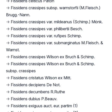
→
Fissidens celticus Paton
→
Fissidens crassipes subsp. warnstorfii (M.Fleisch.)
Brugg.-Nann.
→
Fissidens crassipes var. mildeanus (Schimp.) Mönk.
→
Fissidens crassipes var. philibertii Besch.
→
Fissidens crassipes var. rufipes Schimp.
→
Fissidens crassipes var. submarginatus M.Fleisch. &
Warnst.
→
Fissidens crassipes Wilson ex Bruch & Schimp.
→
Fissidens crassipes Wilson ex Bruch & Schimp.
subsp. crassipes
→
Fissidens cristatus Wilson ex Mitt.
→
Fissidens decipiens De Not.
→
Fissidens decumbens R.Ruthe
→
Fissidens dubius P.Beauv.
→
Fissidens exiguus auct. eur. partim (1)