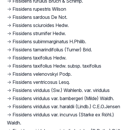
→
Fissidens rufulus Bruch & Schimp.
→
Fissidens rupestris Wilson
→
Fissidens sardous De Not.
→
Fissidens sciuroides Hedw.
→
Fissidens strumifer Hedw.
→
Fissidens subimmarginatus H.Philib.
→
Fissidens tamarindifolius (Turner) Brid.
→
Fissidens taxifolius Hedw.
→
Fissidens taxifolius Hedw. subsp. taxifolius
→
Fissidens velenovskyi Podp.
→
Fissidens ventricosus Lesq.
→
Fissidens viridulus (Sw.) Wahlenb. var. viridulus
→
Fissidens viridulus var. bambergeri (Milde) Waldh.
→
Fissidens viridulus var. haraldii (Lindb.) C.E.O.Jensen
→
Fissidens viridulus var. incurvus (Starke ex Röhl.)
Waldh.