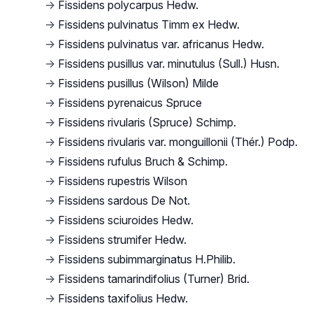
→
Fissidens polycarpus Hedw.
→
Fissidens pulvinatus Timm ex Hedw.
→
Fissidens pulvinatus var. africanus Hedw.
→
Fissidens pusillus var. minutulus (Sull.) Husn.
→
Fissidens pusillus (Wilson) Milde
→
Fissidens pyrenaicus Spruce
→
Fissidens rivularis (Spruce) Schimp.
→
Fissidens rivularis var. monguillonii (Thér.) Podp.
→
Fissidens rufulus Bruch & Schimp.
→
Fissidens rupestris Wilson
→
Fissidens sardous De Not.
→
Fissidens sciuroides Hedw.
→
Fissidens strumifer Hedw.
→
Fissidens subimmarginatus H.Philib.
→
Fissidens tamarindifolius (Turner) Brid.
→
Fissidens taxifolius Hedw.