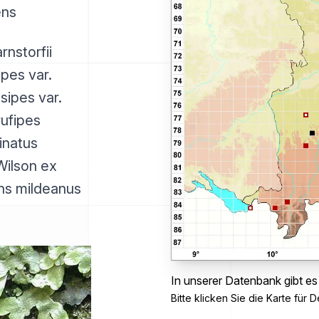
ens
nstorfii
ipes var.
sipes var.
rufipes
inatus
Wilson ex
ens mildeanus
In unserer Datenbank gibt es
Bitte klicken Sie die Karte für De