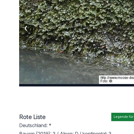
❮
Rote Liste
Legende für
Deutschland: *
Bayern (2019): 3 / Alpen: D / kontinental: 3