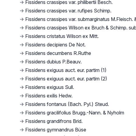
→
Fissidens crassipes var. philibertii Besch.
→
Fissidens crassipes var. rufipes Schimp.
→
Fissidens crassipes var. submarginatus M.Fleisch. 
→
Fissidens crassipes Wilson ex Bruch & Schimp. sub
→
Fissidens cristatus Wilson ex Mitt.
→
Fissidens decipiens De Not.
→
Fissidens decumbens R.Ruthe
→
Fissidens dubius P.Beauv.
→
Fissidens exiguus auct. eur. partim (1)
→
Fissidens exiguus auct. eur. partim (2)
→
Fissidens exiguus Sull.
→
Fissidens exilis Hedw.
→
Fissidens fontanus (Bach. Pyl.) Steud.
→
Fissidens gracilifolius Brugg.-Nann. & Nyholm
→
Fissidens grandifrons Brid.
→
Fissidens gymnandrus Büse