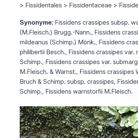
> Fissidentales > Fissidentaceae > Fissid
Synonyme:
Fissidens crassipes subsp. war
(M.Fleisch.) Brugg.-Nann., Fissidens crass
mildeanus (Schimp.) Mönk., Fissidens cras
philibertii Besch., Fissidens crassipes var. 
Schimp., Fissidens crassipes var. submarg
M.Fleisch. & Warnst., Fissidens crassipes 
Bruch & Schimp. subsp. crassipes, Fissid
Schimp., Fissidens warnstorfii M.Fleisch.