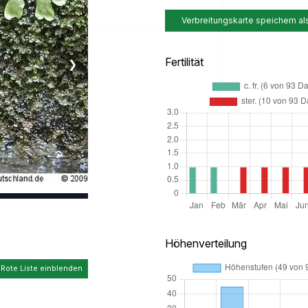
Verbreitungskarte speichern al
Fertilität
❯
Höhenverteilung
 Rote Liste einblenden