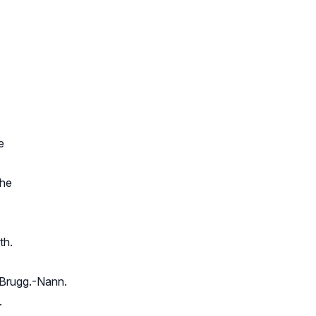
e
the
th.
) Brugg.-Nann.
.