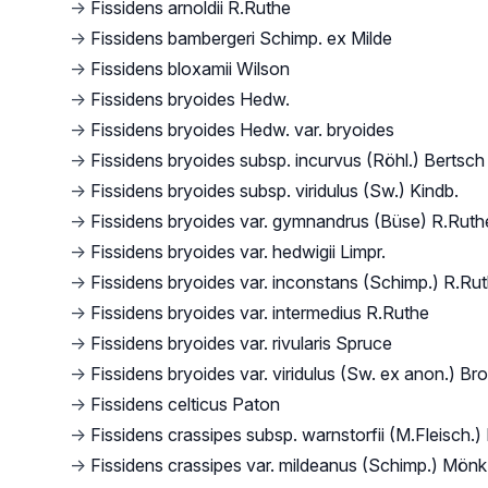
→
Fissidens arnoldii R.Ruthe
→
Fissidens bambergeri Schimp. ex Milde
→
Fissidens bloxamii Wilson
→
Fissidens bryoides Hedw.
→
Fissidens bryoides Hedw. var. bryoides
→
Fissidens bryoides subsp. incurvus (Röhl.) Bertsch
→
Fissidens bryoides subsp. viridulus (Sw.) Kindb.
→
Fissidens bryoides var. gymnandrus (Büse) R.Ruth
→
Fissidens bryoides var. hedwigii Limpr.
→
Fissidens bryoides var. inconstans (Schimp.) R.Ru
→
Fissidens bryoides var. intermedius R.Ruthe
→
Fissidens bryoides var. rivularis Spruce
→
Fissidens bryoides var. viridulus (Sw. ex anon.) Bro
→
Fissidens celticus Paton
→
Fissidens crassipes subsp. warnstorfii (M.Fleisch.
→
Fissidens crassipes var. mildeanus (Schimp.) Mönk