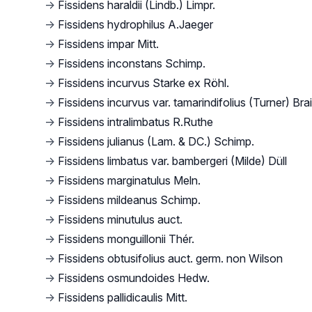
→
Fissidens haraldii (Lindb.) Limpr.
→
Fissidens hydrophilus A.Jaeger
→
Fissidens impar Mitt.
→
Fissidens inconstans Schimp.
→
Fissidens incurvus Starke ex Röhl.
→
Fissidens incurvus var. tamarindifolius (Turner) Bra
→
Fissidens intralimbatus R.Ruthe
→
Fissidens julianus (Lam. & DC.) Schimp.
→
Fissidens limbatus var. bambergeri (Milde) Düll
→
Fissidens marginatulus Meln.
→
Fissidens mildeanus Schimp.
→
Fissidens minutulus auct.
→
Fissidens monguillonii Thér.
→
Fissidens obtusifolius auct. germ. non Wilson
→
Fissidens osmundoides Hedw.
→
Fissidens pallidicaulis Mitt.