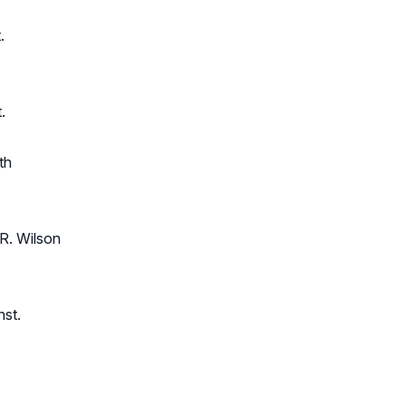
.
.
th
 R. Wilson
nst.