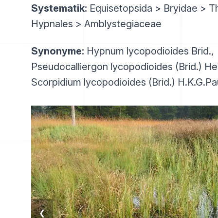
Systematik:
Equisetopsida > Bryidae > T
Hypnales > Amblystegiaceae
Synonyme:
Hypnum lycopodioides Brid.,
Pseudocalliergon lycopodioides (Brid.) H
Scorpidium lycopodioides (Brid.) H.K.G.Pa
❮