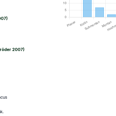
007)
röder 2007)
ncus
k.