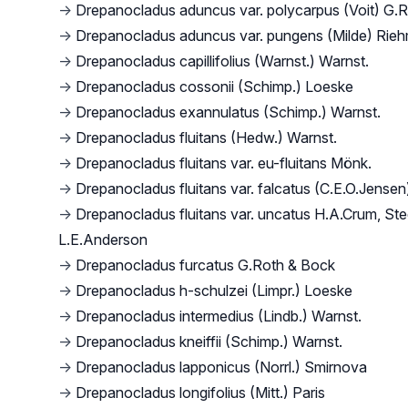
→
Drepanocladus aduncus var. polycarpus (Voit) G.
→
Drepanocladus aduncus var. pungens (Milde) Rieh
→
Drepanocladus capillifolius (Warnst.) Warnst.
→
Drepanocladus cossonii (Schimp.) Loeske
→
Drepanocladus exannulatus (Schimp.) Warnst.
→
Drepanocladus fluitans (Hedw.) Warnst.
→
Drepanocladus fluitans var. eu-fluitans Mönk.
→
Drepanocladus fluitans var. falcatus (C.E.O.Jense
→
Drepanocladus fluitans var. uncatus H.A.Crum, Ste
L.E.Anderson
→
Drepanocladus furcatus G.Roth & Bock
→
Drepanocladus h-schulzei (Limpr.) Loeske
→
Drepanocladus intermedius (Lindb.) Warnst.
→
Drepanocladus kneiffii (Schimp.) Warnst.
→
Drepanocladus lapponicus (Norrl.) Smirnova
→
Drepanocladus longifolius (Mitt.) Paris