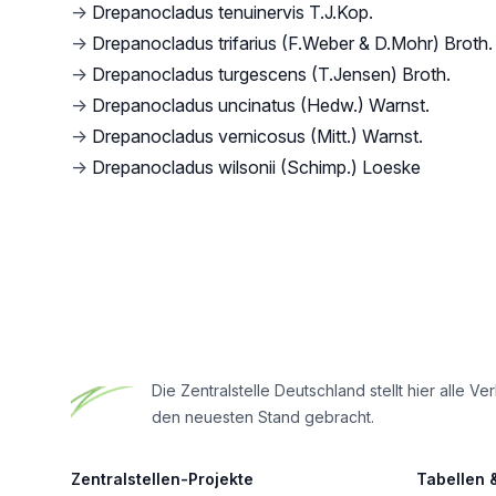
→
Drepanocladus tenuinervis T.J.Kop.
→
Drepanocladus trifarius (F.Weber & D.Mohr) Broth.
→
Drepanocladus turgescens (T.Jensen) Broth.
→
Drepanocladus uncinatus (Hedw.) Warnst.
→
Drepanocladus vernicosus (Mitt.) Warnst.
→
Drepanocladus wilsonii (Schimp.) Loeske
Footer
Die Zentralstelle Deutschland stellt hier all
den neuesten Stand gebracht.
Zentralstellen-Projekte
Tabellen 