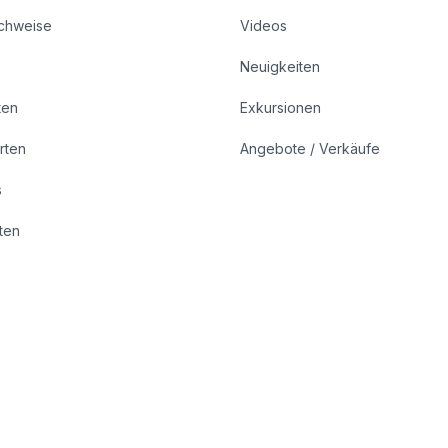
achweise
Videos
Neuigkeiten
ten
Exkursionen
rten
Angebote / Verkäufe
s
rten