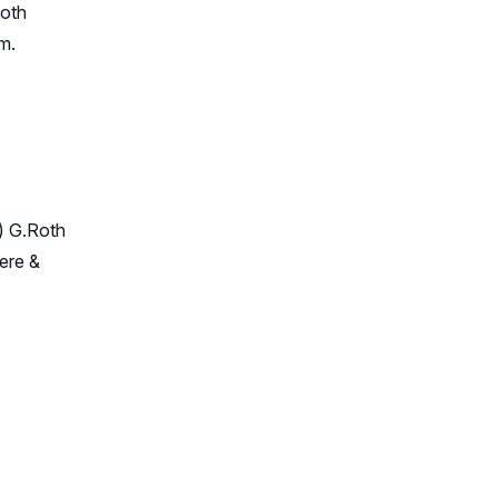
Roth
m.
n) G.Roth
ere &