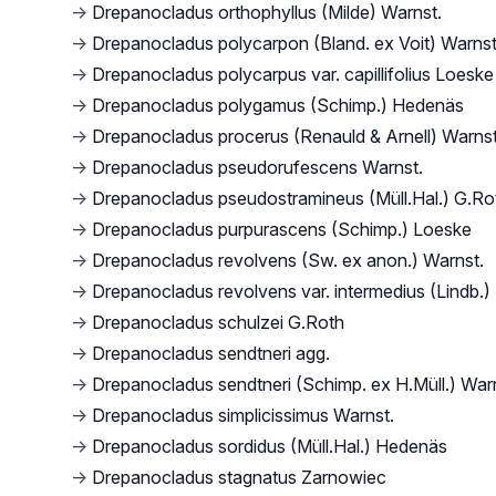
→
Drepanocladus orthophyllus (Milde) Warnst.
→
Drepanocladus polycarpon (Bland. ex Voit) Warnst
→
Drepanocladus polycarpus var. capillifolius Loeske
→
Drepanocladus polygamus (Schimp.) Hedenäs
→
Drepanocladus procerus (Renauld & Arnell) Warnst
→
Drepanocladus pseudorufescens Warnst.
→
Drepanocladus pseudostramineus (Müll.Hal.) G.Ro
→
Drepanocladus purpurascens (Schimp.) Loeske
→
Drepanocladus revolvens (Sw. ex anon.) Warnst.
→
Drepanocladus revolvens var. intermedius (Lindb.)
→
Drepanocladus schulzei G.Roth
→
Drepanocladus sendtneri agg.
→
Drepanocladus sendtneri (Schimp. ex H.Müll.) War
→
Drepanocladus simplicissimus Warnst.
→
Drepanocladus sordidus (Müll.Hal.) Hedenäs
→
Drepanocladus stagnatus Zarnowiec