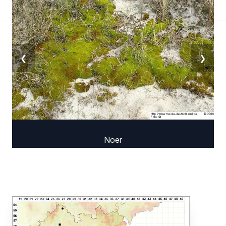
❮
❯
Noer