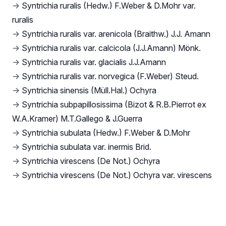
→
Syntrichia ruralis (Hedw.) F.Weber & D.Mohr var.
ruralis
→
Syntrichia ruralis var. arenicola (Braithw.) J.J. Amann
→
Syntrichia ruralis var. calcicola (J.J.Amann) Mönk.
→
Syntrichia ruralis var. glacialis J.J.Amann
→
Syntrichia ruralis var. norvegica (F.Weber) Steud.
→
Syntrichia sinensis (Müll.Hal.) Ochyra
→
Syntrichia subpapillosissima (Bizot & R.B.Pierrot ex
W.A.Kramer) M.T.Gallego & J.Guerra
→
Syntrichia subulata (Hedw.) F.Weber & D.Mohr
→
Syntrichia subulata var. inermis Brid.
→
Syntrichia virescens (De Not.) Ochyra
→
Syntrichia virescens (De Not.) Ochyra var. virescens
Footer