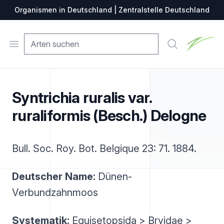
Organismen in Deutschland | Zentralstelle Deutschland
Zentralste
Open menu
Suche
Syntrichia ruralis var.
ruraliformis (Besch.) Delogne
Bull. Soc. Roy. Bot. Belgique 23: 71. 1884.
Deutscher Name:
Dünen-
Verbundzahnmoos
Systematik:
Equisetopsida > Bryidae >