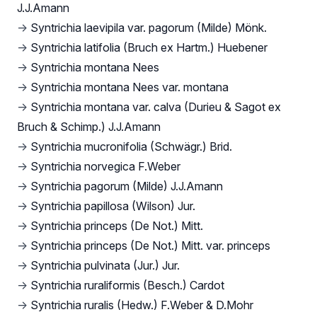
J.J.Amann
→
Syntrichia laevipila var. pagorum (Milde) Mönk.
→
Syntrichia latifolia (Bruch ex Hartm.) Huebener
→
Syntrichia montana Nees
→
Syntrichia montana Nees var. montana
→
Syntrichia montana var. calva (Durieu & Sagot ex
Bruch & Schimp.) J.J.Amann
→
Syntrichia mucronifolia (Schwägr.) Brid.
→
Syntrichia norvegica F.Weber
→
Syntrichia pagorum (Milde) J.J.Amann
→
Syntrichia papillosa (Wilson) Jur.
→
Syntrichia princeps (De Not.) Mitt.
→
Syntrichia princeps (De Not.) Mitt. var. princeps
→
Syntrichia pulvinata (Jur.) Jur.
→
Syntrichia ruraliformis (Besch.) Cardot
→
Syntrichia ruralis (Hedw.) F.Weber & D.Mohr