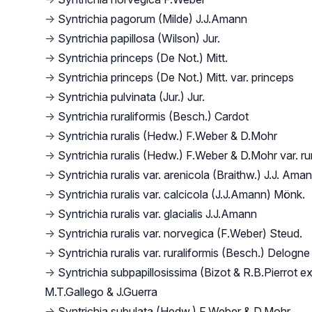
→
Syntrichia pagorum (Milde) J.J.Amann
→
Syntrichia papillosa (Wilson) Jur.
→
Syntrichia princeps (De Not.) Mitt.
→
Syntrichia princeps (De Not.) Mitt. var. princeps
→
Syntrichia pulvinata (Jur.) Jur.
→
Syntrichia ruraliformis (Besch.) Cardot
→
Syntrichia ruralis (Hedw.) F.Weber & D.Mohr
→
Syntrichia ruralis (Hedw.) F.Weber & D.Mohr var. rur
→
Syntrichia ruralis var. arenicola (Braithw.) J.J. Ama
→
Syntrichia ruralis var. calcicola (J.J.Amann) Mönk.
→
Syntrichia ruralis var. glacialis J.J.Amann
→
Syntrichia ruralis var. norvegica (F.Weber) Steud.
→
Syntrichia ruralis var. ruraliformis (Besch.) Delogne
→
Syntrichia subpapillosissima (Bizot & R.B.Pierrot 
M.T.Gallego & J.Guerra
→
Syntrichia subulata (Hedw.) F.Weber & D.Mohr