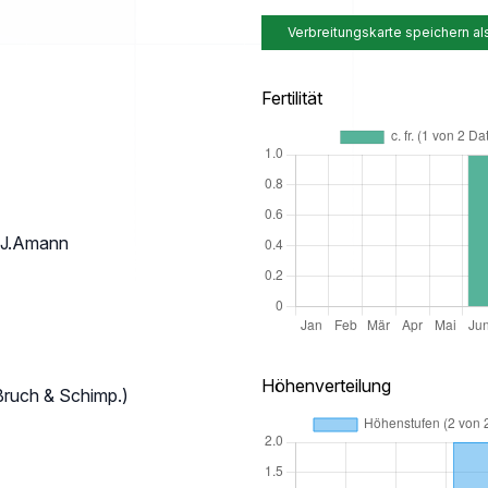
Verbreitungskarte speichern al
Fertilität
 J.J.Amann
Höhenverteilung
Bruch & Schimp.)