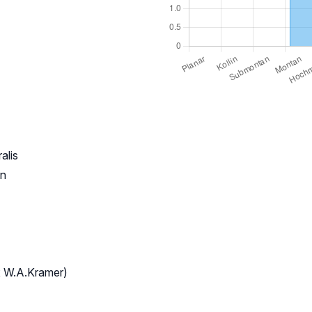
alis
nn
ex W.A.Kramer)