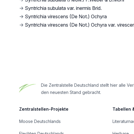
→
Syntrichia subulata var. inermis Brid.
→
Syntrichia virescens (De Not.) Ochyra
→
Syntrichia virescens (De Not.) Ochyra var. viresce
Footer
Die Zentralstelle Deutschland stellt hier all
den neuesten Stand gebracht.
Zentralstellen-Projekte
Tabellen 
Moose Deutschlands
Literaturn
Flechten Deutschlands
Herbare