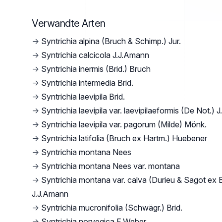
Verwandte Arten
→
Syntrichia alpina (Bruch & Schimp.) Jur.
→
Syntrichia calcicola J.J.Amann
→
Syntrichia inermis (Brid.) Bruch
→
Syntrichia intermedia Brid.
→
Syntrichia laevipila Brid.
→
Syntrichia laevipila var. laevipilaeformis (De Not.)
→
Syntrichia laevipila var. pagorum (Milde) Mönk.
→
Syntrichia latifolia (Bruch ex Hartm.) Huebener
→
Syntrichia montana Nees
→
Syntrichia montana Nees var. montana
→
Syntrichia montana var. calva (Durieu & Sagot ex 
J.J.Amann
→
Syntrichia mucronifolia (Schwägr.) Brid.
→
Syntrichia norvegica F.Weber