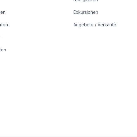
ten
Exkursionen
rten
Angebote / Verkäufe
s
rten