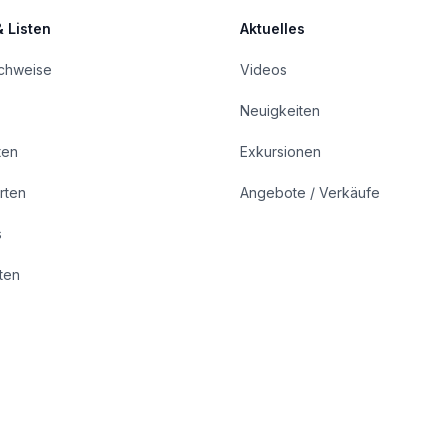
& Listen
Aktuelles
achweise
Videos
Neuigkeiten
ten
Exkursionen
rten
Angebote / Verkäufe
s
rten