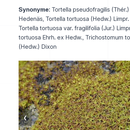
Synonyme:
Tortella pseudofragilis (Thér.
Hedenäs, Tortella tortuosa (Hedw.) Limpr. 
Tortella tortuosa var. fragilifolia (Jur.) Limp
tortuosa Ehrh. ex Hedw., Trichostomum t
(Hedw.) Dixon
❮