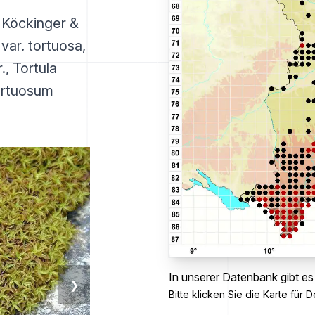
) Köckinger &
var. tortuosa,
r., Tortula
ortuosum
In unserer Datenbank gibt e
❯
Bitte klicken Sie die Karte für De