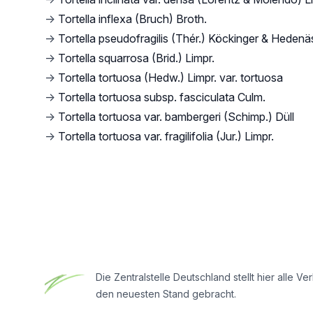
→
Tortella inflexa (Bruch) Broth.
→
Tortella pseudofragilis (Thér.) Köckinger & Hedenä
→
Tortella squarrosa (Brid.) Limpr.
→
Tortella tortuosa (Hedw.) Limpr. var. tortuosa
→
Tortella tortuosa subsp. fasciculata Culm.
→
Tortella tortuosa var. bambergeri (Schimp.) Düll
→
Tortella tortuosa var. fragilifolia (Jur.) Limpr.
Footer
Die Zentralstelle Deutschland stellt hier all
den neuesten Stand gebracht.