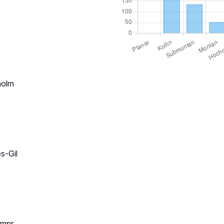
holm
es-Gil
impr.