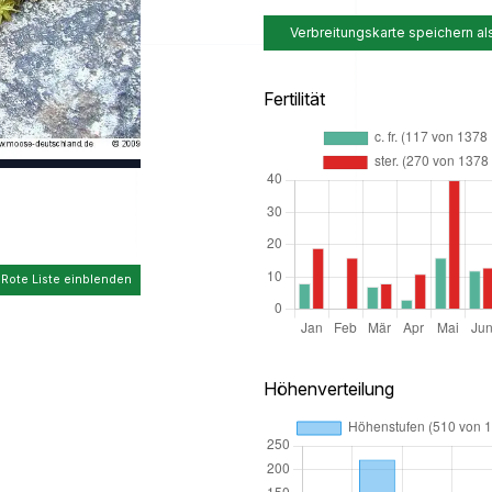
Verbreitungskarte speichern al
Fertilität
 Rote Liste einblenden
Höhenverteilung