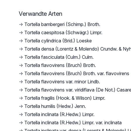
Verwandte Arten
→
Tortella bambergeri (Schimp.) Broth.
→
Tortella caespitosa (Schwägr.) Limpr.
→
Tortella cylindrica (Brid.) Loeske
→
Tortella densa (Lorentz & Molendo) Crundw. & Ny
→
Tortella fasciculata (Culm.) Culm.
→
Tortella flavovirens (Bruch) Broth.
→
Tortella flavovirens (Bruch) Broth. var. flavovirens
→
Tortella flavovirens var. minor Lindb.
→
Tortella flavovirens var. viridiflava (De Not.) Casar
→
Tortella fragilis (Hook. & Wilson) Limpr.
→
Tortella humilis (Hedw.) Jenn.
→
Tortella inclinata (R.Hedw.) Limpr.
→
Tortella inclinata (R.Hedw.) Limpr. var. inclinata
→
Tortella inclinata var. densa (Lorentz & Molendo) L