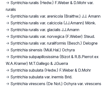
→
Syntrichia ruralis (Hedw.) F.Weber & D.Mohr var.
ruralis
→
Syntrichia ruralis var. arenicola (Braithw.) J.J. Amann
→
Syntrichia ruralis var. calcicola (J.J.Amann) Mönk.
→
Syntrichia ruralis var. glacialis J.J.Amann
→
Syntrichia ruralis var. norvegica (F.Weber) Steud.
→
Syntrichia ruralis var. ruraliformis (Besch.) Delogne
→
Syntrichia sinensis (Müll.Hal.) Ochyra
→
Syntrichia subpapillosissima (Bizot & R.B.Pierrot ex
W.A.Kramer) M.T.Gallego & J.Guerra
→
Syntrichia subulata (Hedw.) F.Weber & D.Mohr
→
Syntrichia subulata var. inermis Brid.
→
Syntrichia virescens (De Not.) Ochyra var. virescens
Footer