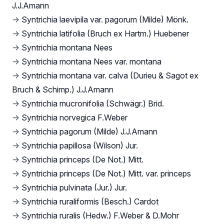
J.J.Amann
→
Syntrichia laevipila var. pagorum (Milde) Mönk.
→
Syntrichia latifolia (Bruch ex Hartm.) Huebener
→
Syntrichia montana Nees
→
Syntrichia montana Nees var. montana
→
Syntrichia montana var. calva (Durieu & Sagot ex
Bruch & Schimp.) J.J.Amann
→
Syntrichia mucronifolia (Schwägr.) Brid.
→
Syntrichia norvegica F.Weber
→
Syntrichia pagorum (Milde) J.J.Amann
→
Syntrichia papillosa (Wilson) Jur.
→
Syntrichia princeps (De Not.) Mitt.
→
Syntrichia princeps (De Not.) Mitt. var. princeps
→
Syntrichia pulvinata (Jur.) Jur.
→
Syntrichia ruraliformis (Besch.) Cardot
→
Syntrichia ruralis (Hedw.) F.Weber & D.Mohr