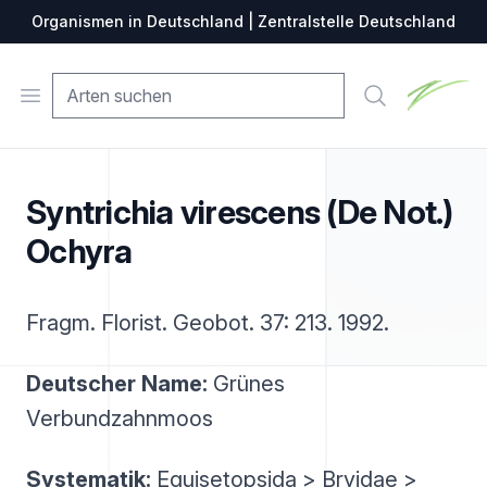
Organismen in Deutschland | Zentralstelle Deutschland
Zentralste
Open menu
Suche
Syntrichia virescens (De Not.)
Ochyra
Fragm. Florist. Geobot. 37: 213. 1992.
Deutscher Name:
Grünes
Verbundzahnmoos
Systematik:
Equisetopsida > Bryidae >