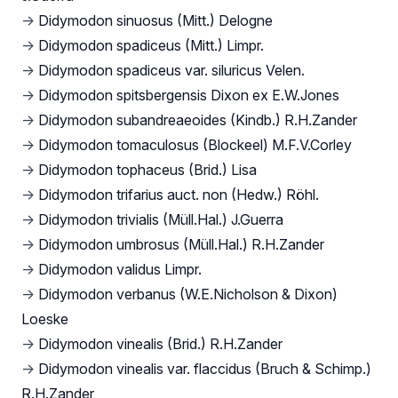
→
Didymodon sinuosus (Mitt.) Delogne
→
Didymodon spadiceus (Mitt.) Limpr.
→
Didymodon spadiceus var. siluricus Velen.
→
Didymodon spitsbergensis Dixon ex E.W.Jones
→
Didymodon subandreaeoides (Kindb.) R.H.Zander
→
Didymodon tomaculosus (Blockeel) M.F.V.Corley
→
Didymodon tophaceus (Brid.) Lisa
→
Didymodon trifarius auct. non (Hedw.) Röhl.
→
Didymodon trivialis (Müll.Hal.) J.Guerra
→
Didymodon umbrosus (Müll.Hal.) R.H.Zander
→
Didymodon validus Limpr.
→
Didymodon verbanus (W.E.Nicholson & Dixon)
Loeske
→
Didymodon vinealis (Brid.) R.H.Zander
→
Didymodon vinealis var. flaccidus (Bruch & Schimp.)
R.H.Zander