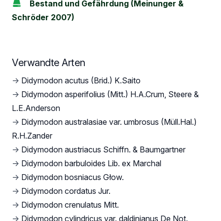
Bestand und Gefährdung (Meinunger &
Schröder 2007)
Verwandte Arten
→
Didymodon acutus (Brid.) K.Saito
→
Didymodon asperifolius (Mitt.) H.A.Crum, Steere &
L.E.Anderson
→
Didymodon australasiae var. umbrosus (Müll.Hal.)
R.H.Zander
→
Didymodon austriacus Schiffn. & Baumgartner
→
Didymodon barbuloides Lib. ex Marchal
→
Didymodon bosniacus Głow.
→
Didymodon cordatus Jur.
→
Didymodon crenulatus Mitt.
→
Didymodon cylindricus var. daldinianus De Not.