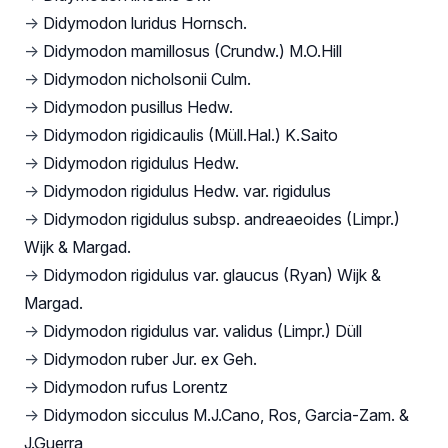
→
Didymodon luridus Hornsch.
→
Didymodon mamillosus (Crundw.) M.O.Hill
→
Didymodon nicholsonii Culm.
→
Didymodon pusillus Hedw.
→
Didymodon rigidicaulis (Müll.Hal.) K.Saito
→
Didymodon rigidulus Hedw.
→
Didymodon rigidulus Hedw. var. rigidulus
→
Didymodon rigidulus subsp. andreaeoides (Limpr.)
Wijk & Margad.
→
Didymodon rigidulus var. glaucus (Ryan) Wijk &
Margad.
→
Didymodon rigidulus var. validus (Limpr.) Düll
→
Didymodon ruber Jur. ex Geh.
→
Didymodon rufus Lorentz
→
Didymodon sicculus M.J.Cano, Ros, Garcia-Zam. &
J.Guerra