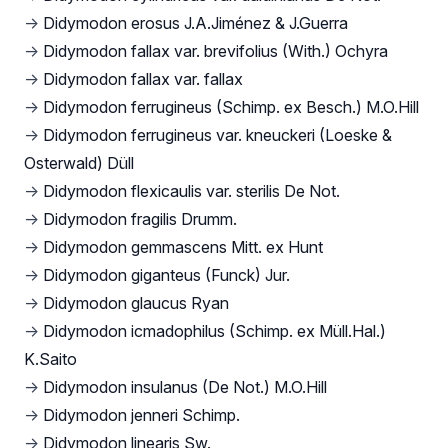
→
Didymodon erosus J.A.Jiménez & J.Guerra
→
Didymodon fallax var. brevifolius (With.) Ochyra
→
Didymodon fallax var. fallax
→
Didymodon ferrugineus (Schimp. ex Besch.) M.O.Hill
→
Didymodon ferrugineus var. kneuckeri (Loeske &
Osterwald) Düll
→
Didymodon flexicaulis var. sterilis De Not.
→
Didymodon fragilis Drumm.
→
Didymodon gemmascens Mitt. ex Hunt
→
Didymodon giganteus (Funck) Jur.
→
Didymodon glaucus Ryan
→
Didymodon icmadophilus (Schimp. ex Müll.Hal.)
K.Saito
→
Didymodon insulanus (De Not.) M.O.Hill
→
Didymodon jenneri Schimp.
→
Didymodon linearis Sw.