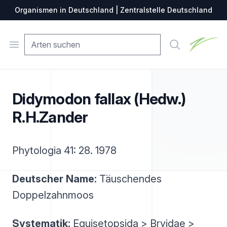
Organismen in Deutschland | Zentralstelle Deutschland
Zentralste
Open menu
Suche
Didymodon fallax (Hedw.)
R.H.Zander
Phytologia 41: 28. 1978
Deutscher Name:
Täuschendes
Doppelzahnmoos
Systematik:
Equisetopsida > Bryidae >