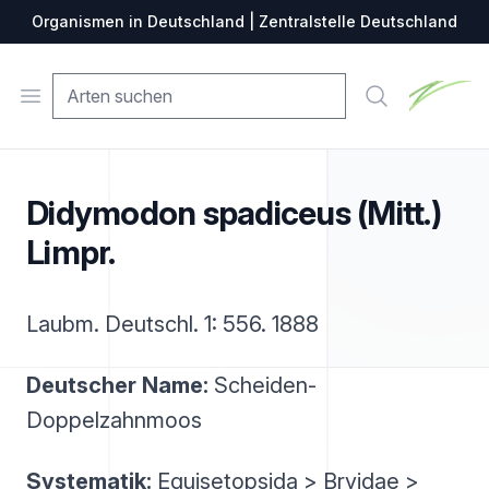
Organismen in Deutschland | Zentralstelle Deutschland
Zentralste
Open menu
Suche
Didymodon spadiceus (Mitt.)
Limpr.
Laubm. Deutschl. 1: 556. 1888
Deutscher Name:
Scheiden-
Doppelzahnmoos
Systematik:
Equisetopsida > Bryidae >