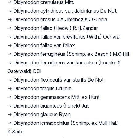
→
Didymodon crenulatus Mitt.
→
Didymodon cylindricus var. daldinianus De Not.
→
Didymodon erosus J.A.Jiménez & J.Guerra
→
Didymodon fallax (Hedw.) R.H.Zander
→
Didymodon fallax var. brevifolius (With.) Ochyra
→
Didymodon fallax var. fallax
→
Didymodon ferrugineus (Schimp. ex Besch.) M.O.Hill
→
Didymodon ferrugineus var. kneuckeri (Loeske &
Osterwald) Düll
→
Didymodon flexicaulis var. sterilis De Not.
→
Didymodon fragilis Drumm.
→
Didymodon gemmascens Mitt. ex Hunt
→
Didymodon giganteus (Funck) Jur.
→
Didymodon glaucus Ryan
→
Didymodon icmadophilus (Schimp. ex Müll.Hal.)
K.Saito