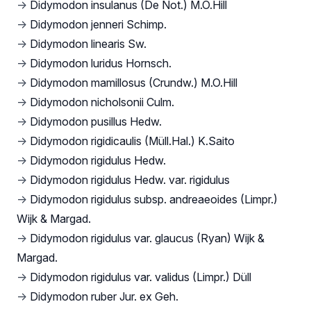
→
Didymodon insulanus (De Not.) M.O.Hill
→
Didymodon jenneri Schimp.
→
Didymodon linearis Sw.
→
Didymodon luridus Hornsch.
→
Didymodon mamillosus (Crundw.) M.O.Hill
→
Didymodon nicholsonii Culm.
→
Didymodon pusillus Hedw.
→
Didymodon rigidicaulis (Müll.Hal.) K.Saito
→
Didymodon rigidulus Hedw.
→
Didymodon rigidulus Hedw. var. rigidulus
→
Didymodon rigidulus subsp. andreaeoides (Limpr.)
Wijk & Margad.
→
Didymodon rigidulus var. glaucus (Ryan) Wijk &
Margad.
→
Didymodon rigidulus var. validus (Limpr.) Düll
→
Didymodon ruber Jur. ex Geh.