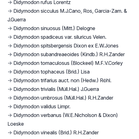
→
Didymodon rufus Lorentz
→
Didymodon sicculus M.J.Cano, Ros, Garcia-Zam. &
J.Guerra
→
Didymodon sinuosus (Mitt.) Delogne
→
Didymodon spadiceus var. siluricus Velen.
→
Didymodon spitsbergensis Dixon ex E.W.Jones
→
Didymodon subandreaeoides (Kindb.) R.H.Zander
→
Didymodon tomaculosus (Blockeel) M.F.V.Corley
→
Didymodon tophaceus (Brid.) Lisa
→
Didymodon trifarius auct. non (Hedw.) Röhl.
→
Didymodon trivialis (Müll.Hal.) J.Guerra
→
Didymodon umbrosus (Müll.Hal.) R.H.Zander
→
Didymodon validus Limpr.
→
Didymodon verbanus (W.E.Nicholson & Dixon)
Loeske
→
Didymodon vinealis (Brid.) R.H.Zander