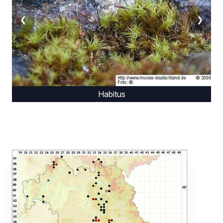
❮
❯
Habitus