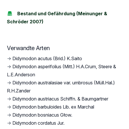
Bestand und Gefährdung (Meinunger &
Schröder 2007)
Verwandte Arten
→
Didymodon acutus (Brid.) K.Saito
→
Didymodon asperifolius (Mitt.) H.A.Crum, Steere &
L.E.Anderson
→
Didymodon australasiae var. umbrosus (Müll.Hal.)
R.H.Zander
→
Didymodon austriacus Schiffn. & Baumgartner
→
Didymodon barbuloides Lib. ex Marchal
→
Didymodon bosniacus Głow.
→
Didymodon cordatus Jur.