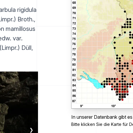
rbula rigidula
Limpr.) Broth.,
on mamillosus
edw. var.
(Limpr.) Düll,
In unserer Datenbank gibt e
Bitte klicken Sie die Karte für De
❯