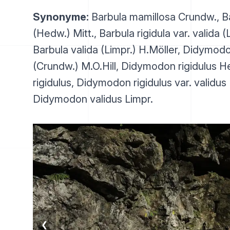
Synonyme:
Barbula mamillosa Crundw., Ba
(Hedw.) Mitt., Barbula rigidula var. valida (
Barbula valida (Limpr.) H.Möller, Didymod
(Crundw.) M.O.Hill, Didymodon rigidulus H
rigidulus, Didymodon rigidulus var. validus 
Didymodon validus Limpr.
❮