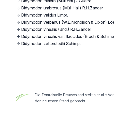
→
Didymodon trivialis (Müll.Hal.) J.Guerra
→
Didymodon umbrosus (Müll.Hal.) R.H.Zander
→
Didymodon validus Limpr.
→
Didymodon verbanus (W.E.Nicholson & Dixon) Lo
→
Didymodon vinealis (Brid.) R.H.Zander
→
Didymodon vinealis var. flaccidus (Bruch & Schimp
→
Didymodon zetterstedtii Schimp.
Footer
Die Zentralstelle Deutschland stellt hier all
den neuesten Stand gebracht.