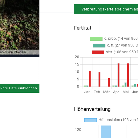
Verbreitungskarte speichern al
Fertilität
 Rote Liste einblenden
Höhenverteilung