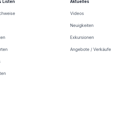
& Listen
Aktuelles
achweise
Videos
Neuigkeiten
ten
Exkursionen
rten
Angebote / Verkäufe
s
rten