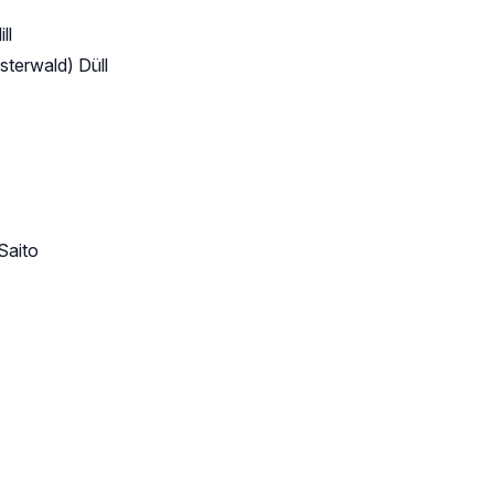
ll
sterwald) Düll
Saito