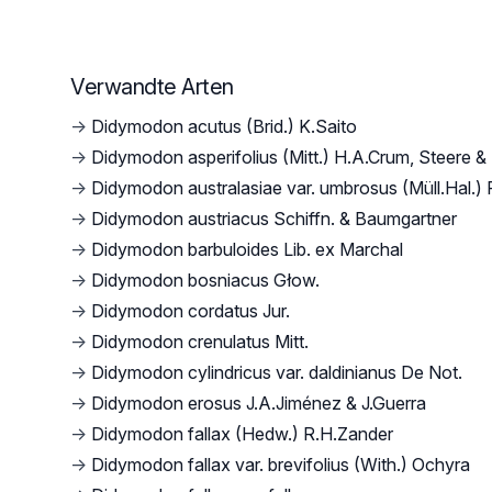
Verwandte Arten
→
Didymodon acutus (Brid.) K.Saito
→
Didymodon asperifolius (Mitt.) H.A.Crum, Steere 
→
Didymodon australasiae var. umbrosus (Müll.Hal.)
→
Didymodon austriacus Schiffn. & Baumgartner
→
Didymodon barbuloides Lib. ex Marchal
→
Didymodon bosniacus Głow.
→
Didymodon cordatus Jur.
→
Didymodon crenulatus Mitt.
→
Didymodon cylindricus var. daldinianus De Not.
→
Didymodon erosus J.A.Jiménez & J.Guerra
→
Didymodon fallax (Hedw.) R.H.Zander
→
Didymodon fallax var. brevifolius (With.) Ochyra