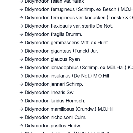
→
Didymodon fallax var. fallax
→
Didymodon ferrugineus (Schimp. ex Besch.) M.O.Hi
→
Didymodon ferrugineus var. kneuckeri (Loeske & O
→
Didymodon flexicaulis var. sterilis De Not.
→
Didymodon fragilis Drumm.
→
Didymodon gemmascens Mitt. ex Hunt
→
Didymodon giganteus (Funck) Jur.
→
Didymodon glaucus Ryan
→
Didymodon icmadophilus (Schimp. ex Müll.Hal.) K.
→
Didymodon insulanus (De Not.) M.O.Hill
→
Didymodon jenneri Schimp.
→
Didymodon linearis Sw.
→
Didymodon luridus Hornsch.
→
Didymodon mamillosus (Crundw.) M.O.Hill
→
Didymodon nicholsonii Culm.
→
Didymodon pusillus Hedw.