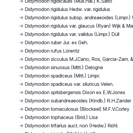
→
Didymodon rigidicaulis (Müll.Hal.) K.Saito
→
Didymodon rigidulus Hedw. var. rigidulus
→
Didymodon rigidulus subsp. andreaeoides (Limpr.) 
→
Didymodon rigidulus var. glaucus (Ryan) Wijk & Ma
→
Didymodon rigidulus var. validus (Limpr.) Düll
→
Didymodon ruber Jur. ex Geh.
→
Didymodon rufus Lorentz
→
Didymodon sicculus M.J.Cano, Ros, Garcia-Zam. &
→
Didymodon sinuosus (Mitt.) Delogne
→
Didymodon spadiceus (Mitt.) Limpr.
→
Didymodon spadiceus var. siluricus Velen.
→
Didymodon spitsbergensis Dixon ex E.W.Jones
→
Didymodon subandreaeoides (Kindb.) R.H.Zander
→
Didymodon tomaculosus (Blockeel) M.F.V.Corley
→
Didymodon tophaceus (Brid.) Lisa
→
Didymodon trifarius auct. non (Hedw.) Röhl.