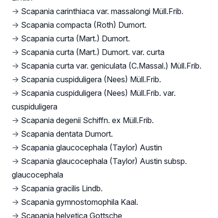
→
Scapania carinthiaca var. massalongi Müll.Frib.
→
Scapania compacta (Roth) Dumort.
→
Scapania curta (Mart.) Dumort.
→
Scapania curta (Mart.) Dumort. var. curta
→
Scapania curta var. geniculata (C.Massal.) Müll.Frib.
→
Scapania cuspiduligera (Nees) Müll.Frib.
→
Scapania cuspiduligera (Nees) Müll.Frib. var.
cuspiduligera
→
Scapania degenii Schiffn. ex Müll.Frib.
→
Scapania dentata Dumort.
→
Scapania glaucocephala (Taylor) Austin
→
Scapania glaucocephala (Taylor) Austin subsp.
glaucocephala
→
Scapania gracilis Lindb.
→
Scapania gymnostomophila Kaal.
→
Scapania helvetica Gottsche