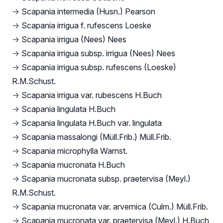
→
Scapania intermedia (Husn.) Pearson
→
Scapania irrigua f. rufescens Loeske
→
Scapania irrigua (Nees) Nees
→
Scapania irrigua subsp. irrigua (Nees) Nees
→
Scapania irrigua subsp. rufescens (Loeske)
R.M.Schust.
→
Scapania irrigua var. rubescens H.Buch
→
Scapania lingulata H.Buch
→
Scapania lingulata H.Buch var. lingulata
→
Scapania massalongi (Müll.Frib.) Müll.Frib.
→
Scapania microphylla Warnst.
→
Scapania mucronata H.Buch
→
Scapania mucronata subsp. praetervisa (Meyl.)
R.M.Schust.
→
Scapania mucronata var. arvernica (Culm.) Müll.Frib.
→
Scapania mucronata var. praetervisa (Meyl.) H.Buch