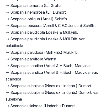
→
Scapania nemorea (L.) Grolle
→
Scapania nemorosa (L.) Dumort.
→
Scapania obliqua (Arnell) Schiffn.
→
Scapania obscura (Arnell & C.E.O.Jensen) Schiffn.
→
Scapania paludicola Loeske & Müll.Frib.
→
Scapania paludicola Loeske & Müll.Frib. var.
paludicola
→
Scapania paludosa (Müll.Frib.) Müll.Frib.
→
Scapania parvifolia Warnst.
→
Scapania scandica (Arnell & H.Buch) Macvicar
→
Scapania scandica (Arnell & H.Buch) Macvicar var.
scandica
→
Scapania subalpina (Nees ex Lindenb.) Dumort.
→
Scapania subalpina (Nees ex Lindenb.) Dumort. var.
subalpina
→
Scapania uliginosa (Lindenb.) Dumort.