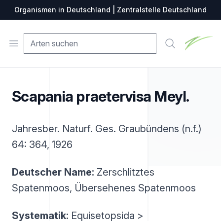
Organismen in Deutschland | Zentralstelle Deutschland
Zentralste
Open menu
Suche
Scapania praetervisa Meyl.
Jahresber. Naturf. Ges. Graubündens (n.f.)
64: 364, 1926
Deutscher Name:
Zerschlitztes
Spatenmoos, Übersehenes Spatenmoos
Systematik:
Equisetopsida >