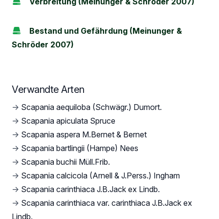
Verbreitung (Meinunger & Schröder 2007)
Bestand und Gefährdung (Meinunger &
Schröder 2007)
Verwandte Arten
→
Scapania aequiloba (Schwägr.) Dumort.
→
Scapania apiculata Spruce
→
Scapania aspera M.Bernet & Bernet
→
Scapania bartlingii (Hampe) Nees
→
Scapania buchii Müll.Frib.
→
Scapania calcicola (Arnell & J.Perss.) Ingham
→
Scapania carinthiaca J.B.Jack ex Lindb.
→
Scapania carinthiaca var. carinthiaca J.B.Jack ex
Lindb.