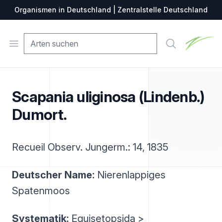
Organismen in Deutschland | Zentralstelle Deutschland
Zentralste
Open menu
Suche
Scapania uliginosa (Lindenb.)
Dumort.
Recueil Observ. Jungerm.: 14, 1835
Deutscher Name:
Nierenlappiges
Spatenmoos
Systematik:
Equisetopsida >