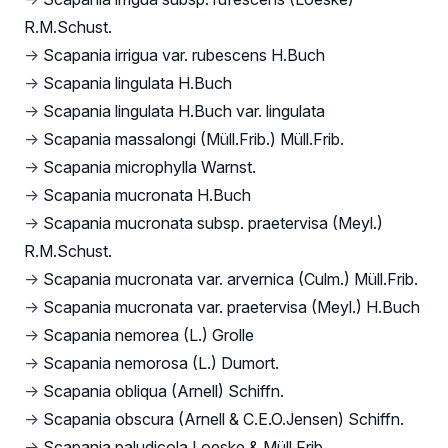
R.M.Schust.
→
Scapania irrigua var. rubescens H.Buch
→
Scapania lingulata H.Buch
→
Scapania lingulata H.Buch var. lingulata
→
Scapania massalongi (Müll.Frib.) Müll.Frib.
→
Scapania microphylla Warnst.
→
Scapania mucronata H.Buch
→
Scapania mucronata subsp. praetervisa (Meyl.)
R.M.Schust.
→
Scapania mucronata var. arvernica (Culm.) Müll.Frib.
→
Scapania mucronata var. praetervisa (Meyl.) H.Buch
→
Scapania nemorea (L.) Grolle
→
Scapania nemorosa (L.) Dumort.
→
Scapania obliqua (Arnell) Schiffn.
→
Scapania obscura (Arnell & C.E.O.Jensen) Schiffn.
→
Scapania paludicola Loeske & Müll.Frib.