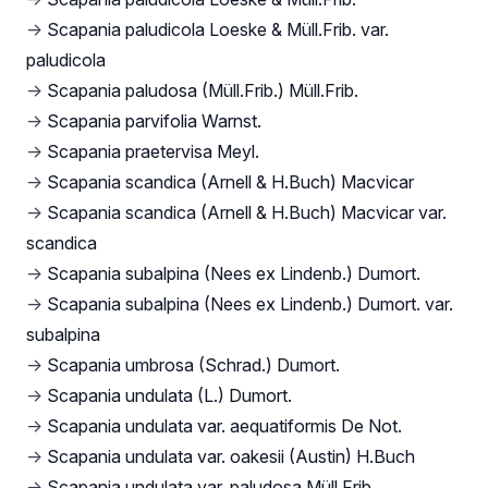
→
Scapania paludicola Loeske & Müll.Frib. var.
paludicola
→
Scapania paludosa (Müll.Frib.) Müll.Frib.
→
Scapania parvifolia Warnst.
→
Scapania praetervisa Meyl.
→
Scapania scandica (Arnell & H.Buch) Macvicar
→
Scapania scandica (Arnell & H.Buch) Macvicar var.
scandica
→
Scapania subalpina (Nees ex Lindenb.) Dumort.
→
Scapania subalpina (Nees ex Lindenb.) Dumort. var.
subalpina
→
Scapania umbrosa (Schrad.) Dumort.
→
Scapania undulata (L.) Dumort.
→
Scapania undulata var. aequatiformis De Not.
→
Scapania undulata var. oakesii (Austin) H.Buch
→
Scapania undulata var. paludosa Müll.Frib.