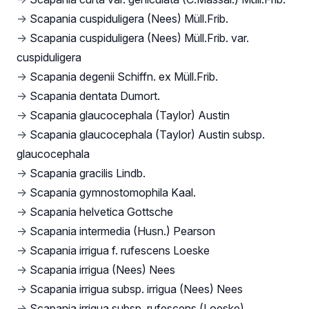
→
Scapania cuspiduligera (Nees) Müll.Frib.
→
Scapania cuspiduligera (Nees) Müll.Frib. var.
cuspiduligera
→
Scapania degenii Schiffn. ex Müll.Frib.
→
Scapania dentata Dumort.
→
Scapania glaucocephala (Taylor) Austin
→
Scapania glaucocephala (Taylor) Austin subsp.
glaucocephala
→
Scapania gracilis Lindb.
→
Scapania gymnostomophila Kaal.
→
Scapania helvetica Gottsche
→
Scapania intermedia (Husn.) Pearson
→
Scapania irrigua f. rufescens Loeske
→
Scapania irrigua (Nees) Nees
→
Scapania irrigua subsp. irrigua (Nees) Nees
→
Scapania irrigua subsp. rufescens (Loeske)