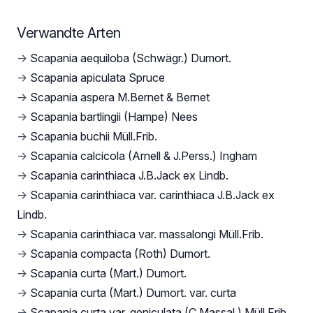
Verwandte Arten
→
Scapania aequiloba (Schwägr.) Dumort.
→
Scapania apiculata Spruce
→
Scapania aspera M.Bernet & Bernet
→
Scapania bartlingii (Hampe) Nees
→
Scapania buchii Müll.Frib.
→
Scapania calcicola (Arnell & J.Perss.) Ingham
→
Scapania carinthiaca J.B.Jack ex Lindb.
→
Scapania carinthiaca var. carinthiaca J.B.Jack ex
Lindb.
→
Scapania carinthiaca var. massalongi Müll.Frib.
→
Scapania compacta (Roth) Dumort.
→
Scapania curta (Mart.) Dumort.
→
Scapania curta (Mart.) Dumort. var. curta
→
Scapania curta var. geniculata (C.Massal.) Müll.Frib.