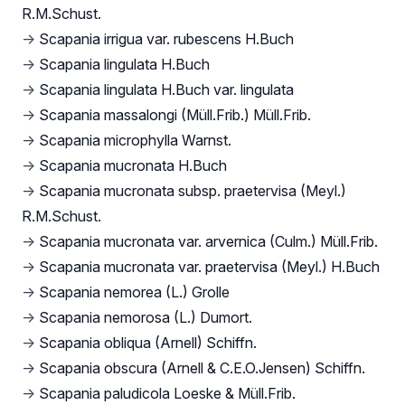
R.M.Schust.
→
Scapania irrigua var. rubescens H.Buch
→
Scapania lingulata H.Buch
→
Scapania lingulata H.Buch var. lingulata
→
Scapania massalongi (Müll.Frib.) Müll.Frib.
→
Scapania microphylla Warnst.
→
Scapania mucronata H.Buch
→
Scapania mucronata subsp. praetervisa (Meyl.)
R.M.Schust.
→
Scapania mucronata var. arvernica (Culm.) Müll.Frib.
→
Scapania mucronata var. praetervisa (Meyl.) H.Buch
→
Scapania nemorea (L.) Grolle
→
Scapania nemorosa (L.) Dumort.
→
Scapania obliqua (Arnell) Schiffn.
→
Scapania obscura (Arnell & C.E.O.Jensen) Schiffn.
→
Scapania paludicola Loeske & Müll.Frib.