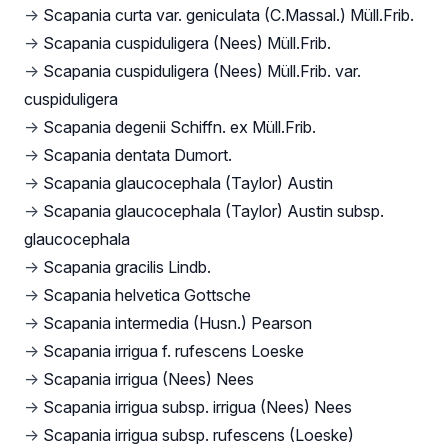
→
Scapania curta var. geniculata (C.Massal.) Müll.Frib.
→
Scapania cuspiduligera (Nees) Müll.Frib.
→
Scapania cuspiduligera (Nees) Müll.Frib. var.
cuspiduligera
→
Scapania degenii Schiffn. ex Müll.Frib.
→
Scapania dentata Dumort.
→
Scapania glaucocephala (Taylor) Austin
→
Scapania glaucocephala (Taylor) Austin subsp.
glaucocephala
→
Scapania gracilis Lindb.
→
Scapania helvetica Gottsche
→
Scapania intermedia (Husn.) Pearson
→
Scapania irrigua f. rufescens Loeske
→
Scapania irrigua (Nees) Nees
→
Scapania irrigua subsp. irrigua (Nees) Nees
→
Scapania irrigua subsp. rufescens (Loeske)