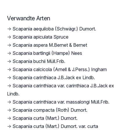
Verwandte Arten
→
Scapania aequiloba (Schwägr.) Dumort.
→
Scapania apiculata Spruce
→
Scapania aspera M.Bernet & Bernet
→
Scapania bartlingii (Hampe) Nees
→
Scapania buchii Müll.Frib.
→
Scapania calcicola (Arnell & J.Perss.) Ingham
→
Scapania carinthiaca J.B.Jack ex Lindb.
→
Scapania carinthiaca var. carinthiaca J.B.Jack ex
Lindb.
→
Scapania carinthiaca var. massalongi Müll.Frib.
→
Scapania compacta (Roth) Dumort.
→
Scapania curta (Mart.) Dumort.
→
Scapania curta (Mart.) Dumort. var. curta