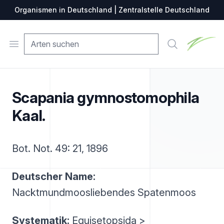
Organismen in Deutschland | Zentralstelle Deutschland
Zentralste
Open menu
Suche
Scapania gymnostomophila
Kaal.
Bot. Not. 49: 21, 1896
Deutscher Name:
Nacktmundmoosliebendes Spatenmoos
Systematik:
Equisetopsida >