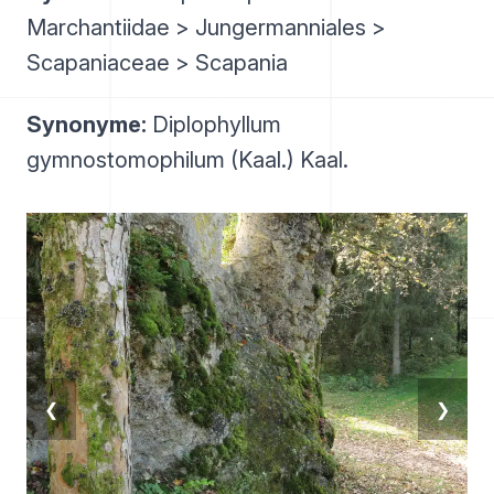
Marchantiidae > Jungermanniales >
Scapaniaceae > Scapania
Synonyme:
Diplophyllum
gymnostomophilum (Kaal.) Kaal.
❮
❯