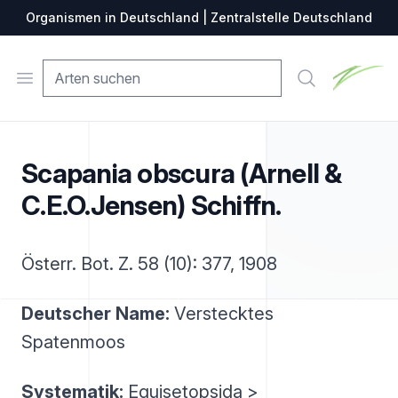
Organismen in Deutschland | Zentralstelle Deutschland
Zentralste
Open menu
Suche
Scapania obscura (Arnell &
C.E.O.Jensen) Schiffn.
Österr. Bot. Z. 58 (10): 377, 1908
Deutscher Name:
Verstecktes
Spatenmoos
Systematik:
Equisetopsida >