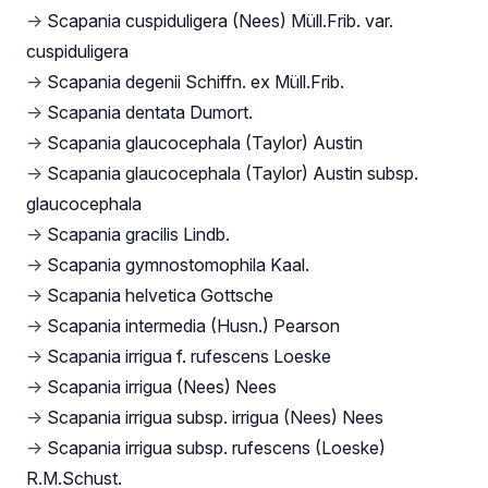
→
Scapania cuspiduligera (Nees) Müll.Frib. var.
cuspiduligera
→
Scapania degenii Schiffn. ex Müll.Frib.
→
Scapania dentata Dumort.
→
Scapania glaucocephala (Taylor) Austin
→
Scapania glaucocephala (Taylor) Austin subsp.
glaucocephala
→
Scapania gracilis Lindb.
→
Scapania gymnostomophila Kaal.
→
Scapania helvetica Gottsche
→
Scapania intermedia (Husn.) Pearson
→
Scapania irrigua f. rufescens Loeske
→
Scapania irrigua (Nees) Nees
→
Scapania irrigua subsp. irrigua (Nees) Nees
→
Scapania irrigua subsp. rufescens (Loeske)
R.M.Schust.