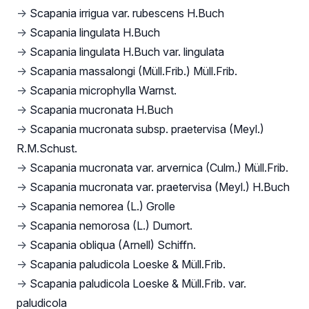
→
Scapania irrigua var. rubescens H.Buch
→
Scapania lingulata H.Buch
→
Scapania lingulata H.Buch var. lingulata
→
Scapania massalongi (Müll.Frib.) Müll.Frib.
→
Scapania microphylla Warnst.
→
Scapania mucronata H.Buch
→
Scapania mucronata subsp. praetervisa (Meyl.)
R.M.Schust.
→
Scapania mucronata var. arvernica (Culm.) Müll.Frib.
→
Scapania mucronata var. praetervisa (Meyl.) H.Buch
→
Scapania nemorea (L.) Grolle
→
Scapania nemorosa (L.) Dumort.
→
Scapania obliqua (Arnell) Schiffn.
→
Scapania paludicola Loeske & Müll.Frib.
→
Scapania paludicola Loeske & Müll.Frib. var.
paludicola