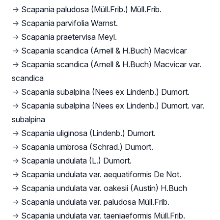
→
Scapania paludosa (Müll.Frib.) Müll.Frib.
→
Scapania parvifolia Warnst.
→
Scapania praetervisa Meyl.
→
Scapania scandica (Arnell & H.Buch) Macvicar
→
Scapania scandica (Arnell & H.Buch) Macvicar var.
scandica
→
Scapania subalpina (Nees ex Lindenb.) Dumort.
→
Scapania subalpina (Nees ex Lindenb.) Dumort. var.
subalpina
→
Scapania uliginosa (Lindenb.) Dumort.
→
Scapania umbrosa (Schrad.) Dumort.
→
Scapania undulata (L.) Dumort.
→
Scapania undulata var. aequatiformis De Not.
→
Scapania undulata var. oakesii (Austin) H.Buch
→
Scapania undulata var. paludosa Müll.Frib.
→
Scapania undulata var. taeniaeformis Müll.Frib.