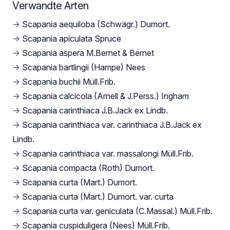
Verwandte Arten
→
Scapania aequiloba (Schwägr.) Dumort.
→
Scapania apiculata Spruce
→
Scapania aspera M.Bernet & Bernet
→
Scapania bartlingii (Hampe) Nees
→
Scapania buchii Müll.Frib.
→
Scapania calcicola (Arnell & J.Perss.) Ingham
→
Scapania carinthiaca J.B.Jack ex Lindb.
→
Scapania carinthiaca var. carinthiaca J.B.Jack ex
Lindb.
→
Scapania carinthiaca var. massalongi Müll.Frib.
→
Scapania compacta (Roth) Dumort.
→
Scapania curta (Mart.) Dumort.
→
Scapania curta (Mart.) Dumort. var. curta
→
Scapania curta var. geniculata (C.Massal.) Müll.Frib.
→
Scapania cuspiduligera (Nees) Müll.Frib.