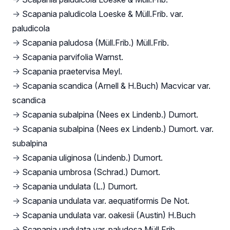
→
Scapania paludicola Loeske & Müll.Frib. var.
paludicola
→
Scapania paludosa (Müll.Frib.) Müll.Frib.
→
Scapania parvifolia Warnst.
→
Scapania praetervisa Meyl.
→
Scapania scandica (Arnell & H.Buch) Macvicar var.
scandica
→
Scapania subalpina (Nees ex Lindenb.) Dumort.
→
Scapania subalpina (Nees ex Lindenb.) Dumort. var.
subalpina
→
Scapania uliginosa (Lindenb.) Dumort.
→
Scapania umbrosa (Schrad.) Dumort.
→
Scapania undulata (L.) Dumort.
→
Scapania undulata var. aequatiformis De Not.
→
Scapania undulata var. oakesii (Austin) H.Buch
→
Scapania undulata var. paludosa Müll.Frib.