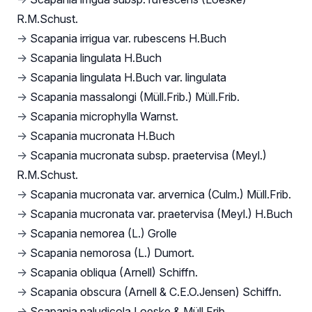
R.M.Schust.
→
Scapania irrigua var. rubescens H.Buch
→
Scapania lingulata H.Buch
→
Scapania lingulata H.Buch var. lingulata
→
Scapania massalongi (Müll.Frib.) Müll.Frib.
→
Scapania microphylla Warnst.
→
Scapania mucronata H.Buch
→
Scapania mucronata subsp. praetervisa (Meyl.)
R.M.Schust.
→
Scapania mucronata var. arvernica (Culm.) Müll.Frib.
→
Scapania mucronata var. praetervisa (Meyl.) H.Buch
→
Scapania nemorea (L.) Grolle
→
Scapania nemorosa (L.) Dumort.
→
Scapania obliqua (Arnell) Schiffn.
→
Scapania obscura (Arnell & C.E.O.Jensen) Schiffn.
→
Scapania paludicola Loeske & Müll.Frib.