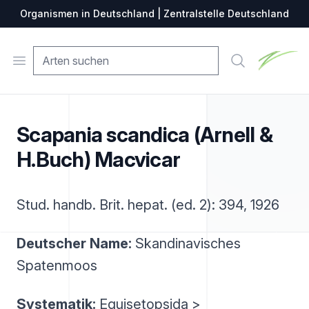
Organismen in Deutschland | Zentralstelle Deutschland
Zentralste
Open menu
Suche
Scapania scandica (Arnell &
H.Buch) Macvicar
Stud. handb. Brit. hepat. (ed. 2): 394, 1926
Deutscher Name:
Skandinavisches
Spatenmoos
Systematik:
Equisetopsida >