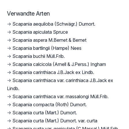
Verwandte Arten
→
Scapania aequiloba (Schwägr.) Dumort.
→
Scapania apiculata Spruce
→
Scapania aspera M.Bernet & Bernet
→
Scapania bartlingii (Hampe) Nees
→
Scapania buchii Müll.Frib.
→
Scapania calcicola (Arnell & J.Perss.) Ingham
→
Scapania carinthiaca J.B.Jack ex Lindb.
→
Scapania carinthiaca var. carinthiaca J.B.Jack ex
Lindb.
→
Scapania carinthiaca var. massalongi Müll.Frib.
→
Scapania compacta (Roth) Dumort.
→
Scapania curta (Mart.) Dumort.
→
Scapania curta (Mart.) Dumort. var. curta
→
Scapania curta var. geniculata (C.Massal.) Müll.Frib.