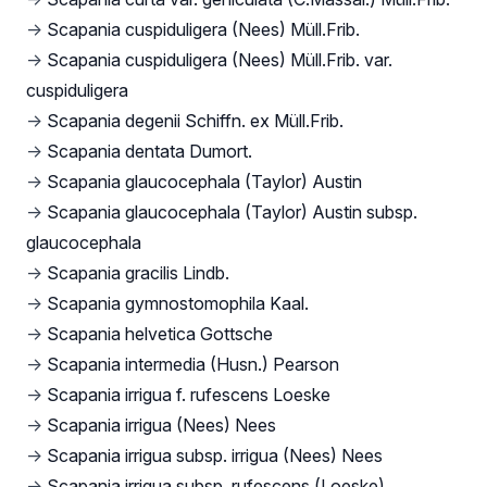
→
Scapania cuspiduligera (Nees) Müll.Frib.
→
Scapania cuspiduligera (Nees) Müll.Frib. var.
cuspiduligera
→
Scapania degenii Schiffn. ex Müll.Frib.
→
Scapania dentata Dumort.
→
Scapania glaucocephala (Taylor) Austin
→
Scapania glaucocephala (Taylor) Austin subsp.
glaucocephala
→
Scapania gracilis Lindb.
→
Scapania gymnostomophila Kaal.
→
Scapania helvetica Gottsche
→
Scapania intermedia (Husn.) Pearson
→
Scapania irrigua f. rufescens Loeske
→
Scapania irrigua (Nees) Nees
→
Scapania irrigua subsp. irrigua (Nees) Nees
→
Scapania irrigua subsp. rufescens (Loeske)