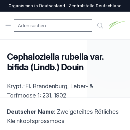
Organismen in Deutschland | Zentralstelle Deutschland
Zentralste
Open menu
Suche
Cephaloziella rubella var.
bifida (Lindb.) Douin
Krypt.-Fl. Brandenburg, Leber- &
Torfmoose 1: 231. 1902
Deutscher Name:
Zweigeteiltes Rötliches
Kleinkopfsprossmoos