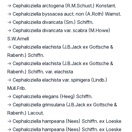
→
Cephaloziella arctogena (R.M.Schust.) Konstant.
→
Cephaloziella byssacea auct. non (A.Roth) Warnst.
→
Cephaloziella divaricata (Sm.) Schiffn.
→
Cephaloziella divaricata var. scabra (M.Howe)
S.W.Arnell
→
Cephaloziella elachista (J.B.Jack ex Gottsche &
Rabenh.) Schiffn.
→
Cephaloziella elachista (J.B.Jack ex Gottsche &
Rabenh.) Schiffn. var. elachista
→
Cephaloziella elachista var. spinigera (Lindb.)
Müll.Frib.
→
Cephaloziella elegans (Heeg) Schiffn.
→
Cephaloziella grimsulana (J.B.Jack ex Gottsche &
Rabenh.) Lacout.
→
Cephaloziella hampeana (Nees) Schiffn. ex Loeske
→
Cephaloziella hampeana (Nees) Schiffn. ex Loeske