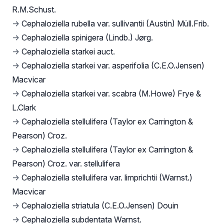
R.M.Schust.
→
Cephaloziella rubella var. sullivantii (Austin) Müll.Frib.
→
Cephaloziella spinigera (Lindb.) Jørg.
→
Cephaloziella starkei auct.
→
Cephaloziella starkei var. asperifolia (C.E.O.Jensen)
Macvicar
→
Cephaloziella starkei var. scabra (M.Howe) Frye &
L.Clark
→
Cephaloziella stellulifera (Taylor ex Carrington &
Pearson) Croz.
→
Cephaloziella stellulifera (Taylor ex Carrington &
Pearson) Croz. var. stellulifera
→
Cephaloziella stellulifera var. limprichtii (Warnst.)
Macvicar
→
Cephaloziella striatula (C.E.O.Jensen) Douin
→
Cephaloziella subdentata Warnst.