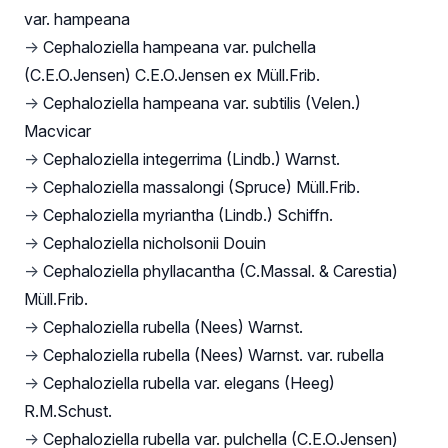
var. hampeana
→
Cephaloziella hampeana var. pulchella
(C.E.O.Jensen) C.E.O.Jensen ex Müll.Frib.
→
Cephaloziella hampeana var. subtilis (Velen.)
Macvicar
→
Cephaloziella integerrima (Lindb.) Warnst.
→
Cephaloziella massalongi (Spruce) Müll.Frib.
→
Cephaloziella myriantha (Lindb.) Schiffn.
→
Cephaloziella nicholsonii Douin
→
Cephaloziella phyllacantha (C.Massal. & Carestia)
Müll.Frib.
→
Cephaloziella rubella (Nees) Warnst.
→
Cephaloziella rubella (Nees) Warnst. var. rubella
→
Cephaloziella rubella var. elegans (Heeg)
R.M.Schust.
→
Cephaloziella rubella var. pulchella (C.E.O.Jensen)