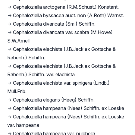
→
Cephaloziella arctogena (R.M.Schust.) Konstant.
→
Cephaloziella byssacea auct. non (A.Roth) Warnst.
→
Cephaloziella divaricata (Sm.) Schiffn.
→
Cephaloziella divaricata var. scabra (M.Howe)
S.W.Arnell
→
Cephaloziella elachista (J.B.Jack ex Gottsche &
Rabenh.) Schiffn.
→
Cephaloziella elachista (J.B.Jack ex Gottsche &
Rabenh.) Schiffn. var. elachista
→
Cephaloziella elachista var. spinigera (Lindb.)
Müll.Frib.
→
Cephaloziella elegans (Heeg) Schiffn.
→
Cephaloziella hampeana (Nees) Schiffn. ex Loeske
→
Cephaloziella hampeana (Nees) Schiffn. ex Loeske
var. hampeana
→
Cephaloziella hampeana var. pulchella