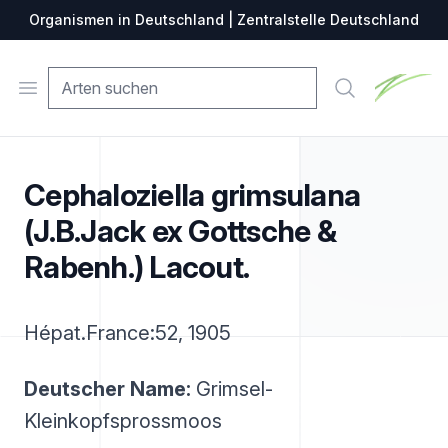
Organismen in Deutschland | Zentralstelle Deutschland
Zentralste
Open menu
Suche
Cephaloziella grimsulana
(J.B.Jack ex Gottsche &
Rabenh.) Lacout.
Hépat.France:52, 1905
Deutscher Name:
Grimsel-
Kleinkopfsprossmoos