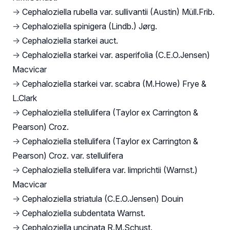
→
Cephaloziella rubella var. sullivantii (Austin) Müll.Frib.
→
Cephaloziella spinigera (Lindb.) Jørg.
→
Cephaloziella starkei auct.
→
Cephaloziella starkei var. asperifolia (C.E.O.Jensen)
Macvicar
→
Cephaloziella starkei var. scabra (M.Howe) Frye &
L.Clark
→
Cephaloziella stellulifera (Taylor ex Carrington &
Pearson) Croz.
→
Cephaloziella stellulifera (Taylor ex Carrington &
Pearson) Croz. var. stellulifera
→
Cephaloziella stellulifera var. limprichtii (Warnst.)
Macvicar
→
Cephaloziella striatula (C.E.O.Jensen) Douin
→
Cephaloziella subdentata Warnst.
→
Cephaloziella uncinata R.M.Schust.