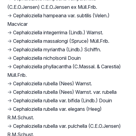
(C.E.O.Jensen) C.E.O.Jensen ex Müll.Frib.
→
Cephaloziella hampeana var. subtilis (Velen.)
Macvicar
→
Cephaloziella integerrima (Lindb.) Warnst.
→
Cephaloziella massalongi (Spruce) Müll.Frib.
→
Cephaloziella myriantha (Lindb.) Schiffn.
→
Cephaloziella nicholsonii Douin
→
Cephaloziella phyllacantha (C.Massal. & Carestia)
Müll.Frib.
→
Cephaloziella rubella (Nees) Warnst.
→
Cephaloziella rubella (Nees) Warnst. var. rubella
→
Cephaloziella rubella var. bifida (Lindb.) Douin
→
Cephaloziella rubella var. elegans (Heeg)
R.M.Schust.
→
Cephaloziella rubella var. pulchella (C.E.O.Jensen)
R.M.Schust.