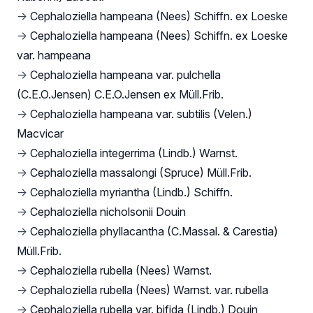
→
Cephaloziella hampeana (Nees) Schiffn. ex Loeske
→
Cephaloziella hampeana (Nees) Schiffn. ex Loeske
var. hampeana
→
Cephaloziella hampeana var. pulchella
(C.E.O.Jensen) C.E.O.Jensen ex Müll.Frib.
→
Cephaloziella hampeana var. subtilis (Velen.)
Macvicar
→
Cephaloziella integerrima (Lindb.) Warnst.
→
Cephaloziella massalongi (Spruce) Müll.Frib.
→
Cephaloziella myriantha (Lindb.) Schiffn.
→
Cephaloziella nicholsonii Douin
→
Cephaloziella phyllacantha (C.Massal. & Carestia)
Müll.Frib.
→
Cephaloziella rubella (Nees) Warnst.
→
Cephaloziella rubella (Nees) Warnst. var. rubella
→
Cephaloziella rubella var. bifida (Lindb.) Douin