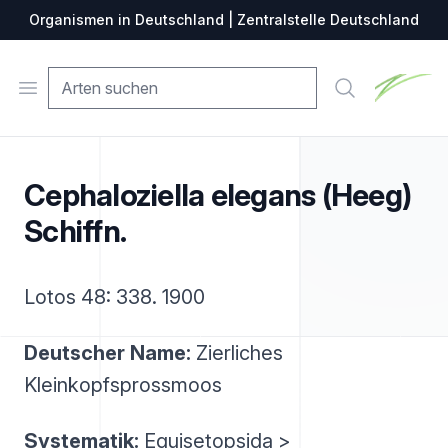
Organismen in Deutschland | Zentralstelle Deutschland
Zentralste
Open menu
Suche
Cephaloziella elegans (Heeg)
Schiffn.
Lotos 48: 338. 1900
Deutscher Name:
Zierliches
Kleinkopfsprossmoos
Systematik:
Equisetopsida >