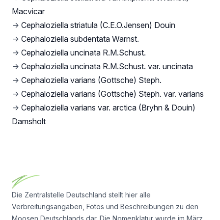
Macvicar
→
Cephaloziella striatula (C.E.O.Jensen) Douin
→
Cephaloziella subdentata Warnst.
→
Cephaloziella uncinata R.M.Schust.
→
Cephaloziella uncinata R.M.Schust. var. uncinata
→
Cephaloziella varians (Gottsche) Steph.
→
Cephaloziella varians (Gottsche) Steph. var. varians
→
Cephaloziella varians var. arctica (Bryhn & Douin)
Damsholt
Footer
Die Zentralstelle Deutschland stellt hier alle
Verbreitungsangaben, Fotos und Beschreibungen zu den
Moosen Deutschlands dar. Die Nomenklatur wurde im März