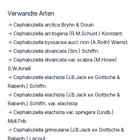
Verwandte Arten
→
Cephaloziella arctica Bryhn & Douin
→
Cephaloziella arctogena (R.M.Schust.) Konstant.
→
Cephaloziella byssacea auct. non (A.Roth) Warnst.
→
Cephaloziella divaricata (Sm.) Schiffn.
→
Cephaloziella divaricata var. scabra (M.Howe)
S.W.Arnell
→
Cephaloziella elachista (J.B.Jack ex Gottsche &
Rabenh.) Schiffn.
→
Cephaloziella elachista (J.B.Jack ex Gottsche &
Rabenh.) Schiffn. var. elachista
→
Cephaloziella elachista var. spinigera (Lindb.)
Müll.Frib.
→
Cephaloziella grimsulana (J.B.Jack ex Gottsche &
Rabenh.) Lacout.