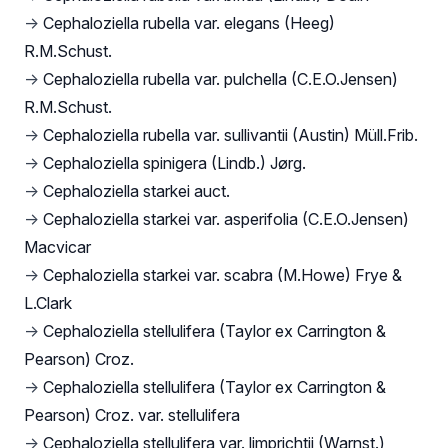
→
Cephaloziella rubella var. elegans (Heeg)
R.M.Schust.
→
Cephaloziella rubella var. pulchella (C.E.O.Jensen)
R.M.Schust.
→
Cephaloziella rubella var. sullivantii (Austin) Müll.Frib.
→
Cephaloziella spinigera (Lindb.) Jørg.
→
Cephaloziella starkei auct.
→
Cephaloziella starkei var. asperifolia (C.E.O.Jensen)
Macvicar
→
Cephaloziella starkei var. scabra (M.Howe) Frye &
L.Clark
→
Cephaloziella stellulifera (Taylor ex Carrington &
Pearson) Croz.
→
Cephaloziella stellulifera (Taylor ex Carrington &
Pearson) Croz. var. stellulifera
→
Cephaloziella stellulifera var. limprichtii (Warnst.)